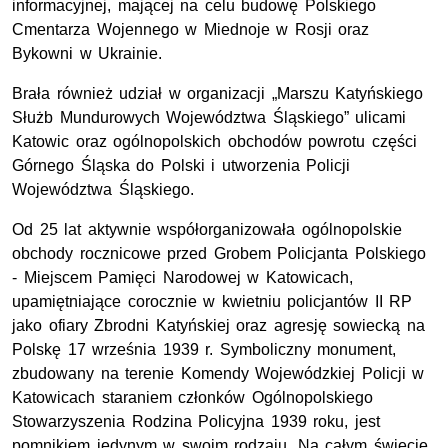
informacyjnej, mającej na celu budowę Polskiego
Cmentarza Wojennego w Miednoje w Rosji oraz
Bykowni w Ukrainie.
Brała również udział w organizacji „Marszu Katyńskiego
Służb Mundurowych Województwa Śląskiego” ulicami
Katowic oraz ogólnopolskich obchodów powrotu części
Górnego Śląska do Polski i utworzenia Policji
Województwa Śląskiego.
Od 25 lat aktywnie współorganizowała ogólnopolskie
obchody rocznicowe przed Grobem Policjanta Polskiego
- Miejscem Pamięci Narodowej w Katowicach,
upamiętniające corocznie w kwietniu policjantów II
RP
jako ofiary Zbrodni Katyńskiej oraz agresję sowiecką na
Polskę 17 września 1939
r.
Symboliczny monument,
zbudowany na terenie Komendy Wojewódzkiej Policji w
Katowicach staraniem członków Ogólnopolskiego
Stowarzyszenia Rodzina Policyjna 1939 roku, jest
pomnikiem jedynym w swoim rodzaju. Na całym świecie