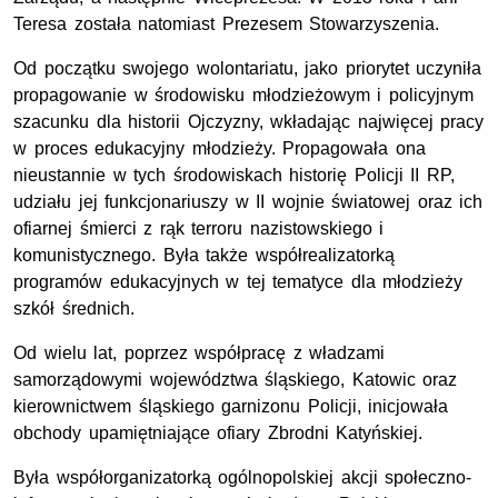
Teresa została natomiast Prezesem Stowarzyszenia.
Od początku swojego wolontariatu, jako priorytet uczyniła
propagowanie w środowisku młodzieżowym i policyjnym
szacunku dla historii Ojczyzny, wkładając najwięcej pracy
w proces edukacyjny młodzieży. Propagowała ona
nieustannie w tych środowiskach historię Policji II
RP
,
udziału jej funkcjonariuszy w II wojnie światowej oraz ich
ofiarnej śmierci z rąk terroru nazistowskiego i
komunistycznego. Była także współrealizatorką
programów edukacyjnych w tej tematyce dla młodzieży
szkół średnich.
Od wielu lat, poprzez współpracę z władzami
samorządowymi województwa śląskiego, Katowic oraz
kierownictwem śląskiego garnizonu Policji, inicjowała
obchody upamiętniające ofiary Zbrodni Katyńskiej.
Była współorganizatorką ogólnopolskiej akcji społeczno-