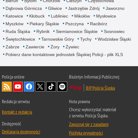
Bieruń
Bytom
Chorzów
Cieszyn
Częstochowa
Dąbrowa Górnicza
Gliwice
Jastrzębie Zdrój
Jaworzno
Katowice
Kłobuck
Lubliniec
Mikołów
Mysłowice
Myszków
Piekary Śląskie
Pszczyna
Racibórz
Ruda Śląska
Rybnik
Siemianowice Śląskie
Sosnowiec
Świętochłowice
Tarnowskie Góry
Tychy
Wodzisław Śląski
Zabrze
Zawiercie
Żory
Żywiec
Pobierz dane kontaktowe jednostek Śląskiej Policji - plik XLS
Policja online
Biuletyn Informacji Publicznej
BIP Policja Śląska
Redakcja serwisu
Nota prawna
Chcesz wykorzystać materiał
Kontakt z redakcją
z serwisu Policja Śląska.
Dostępność
Zapoznaj się z zasadami
Deklaracja dostępności
Polityka prywatności