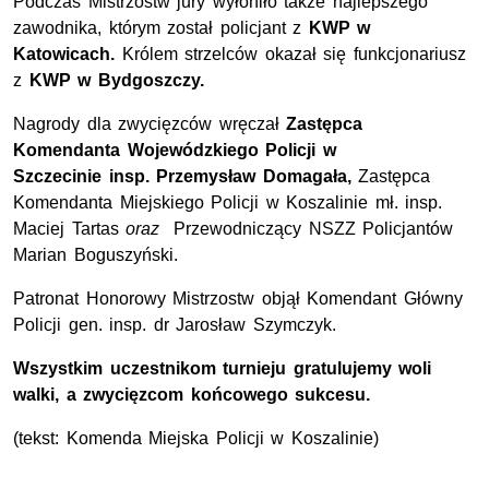
Podczas Mistrzostw jury wyłoniło także najlepszego
zawodnika, którym został policjant z
KWP w
Katowicach.
Królem strzelców okazał się funkcjonariusz
z
KWP w Bydgoszczy.
Nagrody dla zwycięzców wręczał
Zastępca
Komendanta Wojewódzkiego Policji w
Szczecinie
insp.
Przemysław Domagała,
Zastępca
Komendanta Miejskiego Policji w Koszalinie
mł. insp.
Maciej Tartas
oraz
Przewodniczący
NSZZ
Policjantów
Marian Boguszyński.
Patronat Honorowy Mistrzostw objął
Komendant Główny
Policji
gen. insp. dr
Jarosław Szymczyk.
Wszystkim uczestnikom turnieju gratulujemy woli
walki, a zwycięzcom końcowego sukcesu.
(tekst: Komenda Miejska Policji w Koszalinie)