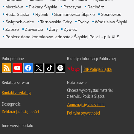
Myszków
Piekary Śląskie
Pszczyna
Racibórz
Ruda Śląska
Rybnik
Siemianowice Śląskie
Sosnowiec
Świętochłowice
Tarnowskie Góry
Tychy
Wodzisław Śląski
Zabrze
Zawiercie
Żory
Żywiec
Pobierz dane kontaktowe jednostek Śląskiej Policji - plik XLS
Policja online
Biuletyn Informacji Publicznej
BIP Policja Śląska
Redakcja serwisu
Nota prawna
Chcesz wykorzystać materiał
Kontakt z redakcją
z serwisu Policja Śląska.
Dostępność
Zapoznaj się z zasadami
Deklaracja dostępności
Polityka prywatności
Inne wersje portalu