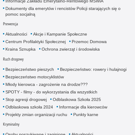
Informacje Zakładu Emerytalno-Rentowego MSWiA
Dokumenty dla emerytów i rencistów Policji starających się o
pomoc socjalną
Prewencja
Aktualności
Akcje i Kampanie Społeczne
Centrum Profilaktyki Społecznej
Przemoc Domowa
Kraina Sznupka
Ochrona zwierząt i środowiska
Ruch drogowy
Bezpieczeństwo pieszych
Bezpieczeństwo: rowery i hulajnogi
Bezpieczeństwo motocyklistów
Młody kierowca - zagrożenie na drodze???
SPOTY - filmy - do wykorzystania dla wszystkich
Stop agresji drogowej
Odblaskowa Szkoła 2025
Odblaskowa szkoła 2024
Informacje dla kierowców
Projekty zmian organizacji ruchu
Punkty karne
Kryminalny
Osoby poszukiwane i zaginione
Aktualności