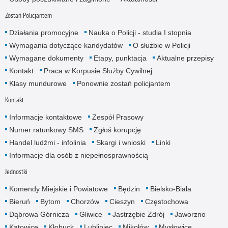
Zostań Policjantem
Działania promocyjne
Nauka o Policji - studia I stopnia
Wymagania dotyczące kandydatów
O służbie w Policji
Wymagane dokumenty
Etapy, punktacja
Aktualne przepisy
Kontakt
Praca w Korpusie Służby Cywilnej
Klasy mundurowe
Ponownie zostań policjantem
Kontakt
Informacje kontaktowe
Zespół Prasowy
Numer ratunkowy SMS
Zgłoś korupcję
Handel ludźmi - infolinia
Skargi i wnioski
Linki
Informacje dla osób z niepełnosprawnością
Jednostki
Komendy Miejskie i Powiatowe
Będzin
Bielsko-Biała
Bieruń
Bytom
Chorzów
Cieszyn
Częstochowa
Dąbrowa Górnicza
Gliwice
Jastrzębie Zdrój
Jaworzno
Katowice
Kłobuck
Lubliniec
Mikołów
Mysłowice