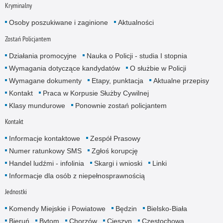
Kryminalny
Osoby poszukiwane i zaginione
Aktualności
Zostań Policjantem
Działania promocyjne
Nauka o Policji - studia I stopnia
Wymagania dotyczące kandydatów
O służbie w Policji
Wymagane dokumenty
Etapy, punktacja
Aktualne przepisy
Kontakt
Praca w Korpusie Służby Cywilnej
Klasy mundurowe
Ponownie zostań policjantem
Kontakt
Informacje kontaktowe
Zespół Prasowy
Numer ratunkowy SMS
Zgłoś korupcję
Handel ludźmi - infolinia
Skargi i wnioski
Linki
Informacje dla osób z niepełnosprawnością
Jednostki
Komendy Miejskie i Powiatowe
Będzin
Bielsko-Biała
Bieruń
Bytom
Chorzów
Cieszyn
Częstochowa