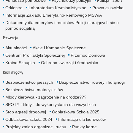
Fundusze pomocowe
Psycholodzy policyjni
Policja i sport
Orkiestra
Laboratorium Kryminalistyczne
Prawa człowieka
Informacje Zakładu Emerytalno-Rentowego MSWiA
Dokumenty dla emerytów i rencistów Policji starających się o
pomoc socjalną
Prewencja
Aktualności
Akcje i Kampanie Społeczne
Centrum Profilaktyki Społecznej
Przemoc Domowa
Kraina Sznupka
Ochrona zwierząt i środowiska
Ruch drogowy
Bezpieczeństwo pieszych
Bezpieczeństwo: rowery i hulajnogi
Bezpieczeństwo motocyklistów
Młody kierowca - zagrożenie na drodze???
SPOTY - filmy - do wykorzystania dla wszystkich
Stop agresji drogowej
Odblaskowa Szkoła 2025
Odblaskowa szkoła 2024
Informacje dla kierowców
Projekty zmian organizacji ruchu
Punkty karne