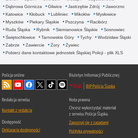
Dąbrowa Górnicza
Gliwice
Jastrzębie Zdrój
Jaworzno
Katowice
Kłobuck
Lubliniec
Mikołów
Mysłowice
Myszków
Piekary Śląskie
Pszczyna
Racibórz
Ruda Śląska
Rybnik
Siemianowice Śląskie
Sosnowiec
Świętochłowice
Tarnowskie Góry
Tychy
Wodzisław Śląski
Zabrze
Zawiercie
Żory
Żywiec
Pobierz dane kontaktowe jednostek Śląskiej Policji - plik XLS
Policja online
Biuletyn Informacji Publicznej
BIP Policja Śląska
Redakcja serwisu
Nota prawna
Chcesz wykorzystać materiał
Kontakt z redakcją
z serwisu Policja Śląska.
Dostępność
Zapoznaj się z zasadami
Deklaracja dostępności
Polityka prywatności