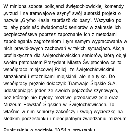
W minioną sobotę policjanci świętochłowickiej komendy
„wrzucili na tramwajowe szyny” swój autorski projekt o
nazwie „Gryfno Kasia zaprŏszŏ do bany”. Wszystko po
to, aby podnieść świadomość seniorów w zakresie ich
bezpieczeństwa poprzez zapoznanie ich z metodami
zapobiegania zagrożeniom i tym samym wypracowania w
nich prawidłowych zachowań w takich sytuacjach. Akcja
profilaktyczna dla świętochłowickich seniorów, którą objął
swoim patronatem Prezydent Miasta Świętochłowice to
współpraca miejscowej Policji ze świętochłowickimi
strażakami i strażnikami miejskimi, ale nie tylko. Do
współpracy prężnie dołączyli: Tramwaje Śląskie
S.A.
udostępniając jeden ze swoich pojazdów szynowych,
bez którego nie byłoby możliwe przedsięwzięcie oraz
Muzeum Powstań Śląskich w Świętochłowicach. To
właśnie w nim seniorzy zakończyli swoją wycieczkę na
słodkim poczęstunku i nieodpłatnym zwiedzaniu muzeum.
Punktualnie o godzinie 08.54 z przystanku