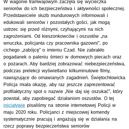
W wagonie tramwajowym zaczęła się wycieczka
seniorów do ich bezpieczeństwa i aktywności społecznej.
Przedstawiciele służb mundurowych informowali i
edukowali seniorów i pozostałych gości, jak mogą
ustrzec się przed różnymi, czyhającymi na nich
zagrożeniami. Od kieszonkowców i oszustów „na
wnuczka, policjanta czy pracownika gazowni”, po
cichego „zabójcę” o imieniu Czad. Nie zabrakło
pogadanek o paleniu śmieci w domowych piecach oraz
o pożarach. Aby bardziej zobrazować niebezpieczeństwa,
podczas prelekcji wyświetlano kilkuminutowe filmy,
nawiązujące do omawianych zagadnień. Świętochłowicka
Policja miała okazję, aby raz jeszcze zaprezentować
profilaktyczny spot o nazwie „Nie daj się oszukać”, który
powstał, aby zapobiegać działaniom oszustów. O tej
inicjatywie
pisaliśmy na stronie internetowej Policji w
maju 2020 roku. Policjanci z miejscowej komendy
systematycznie pracują i angażują się w działania na
rzecz poprawy bezpieczeństwa seniorów