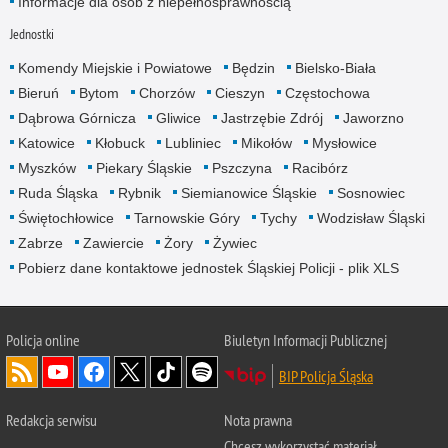
Informacje dla osób z niepełnosprawnością
Jednostki
Komendy Miejskie i Powiatowe
Będzin
Bielsko-Biała
Bieruń
Bytom
Chorzów
Cieszyn
Częstochowa
Dąbrowa Górnicza
Gliwice
Jastrzębie Zdrój
Jaworzno
Katowice
Kłobuck
Lubliniec
Mikołów
Mysłowice
Myszków
Piekary Śląskie
Pszczyna
Racibórz
Ruda Śląska
Rybnik
Siemianowice Śląskie
Sosnowiec
Świętochłowice
Tarnowskie Góry
Tychy
Wodzisław Śląski
Zabrze
Zawiercie
Żory
Żywiec
Pobierz dane kontaktowe jednostek Śląskiej Policji - plik XLS
Policja online
Biuletyn Informacji Publicznej
BIP Policja Śląska
Redakcja serwisu
Nota prawna
Chcesz wykorzystać materiał