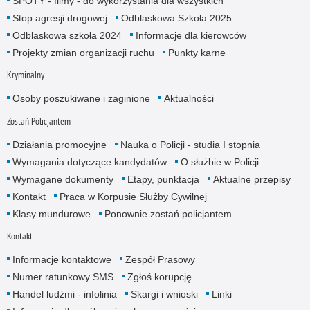
SPOTY - filmy - do wykorzystania dla wszystkich
Stop agresji drogowej
Odblaskowa Szkoła 2025
Odblaskowa szkoła 2024
Informacje dla kierowców
Projekty zmian organizacji ruchu
Punkty karne
Kryminalny
Osoby poszukiwane i zaginione
Aktualności
Zostań Policjantem
Działania promocyjne
Nauka o Policji - studia I stopnia
Wymagania dotyczące kandydatów
O służbie w Policji
Wymagane dokumenty
Etapy, punktacja
Aktualne przepisy
Kontakt
Praca w Korpusie Służby Cywilnej
Klasy mundurowe
Ponownie zostań policjantem
Kontakt
Informacje kontaktowe
Zespół Prasowy
Numer ratunkowy SMS
Zgłoś korupcję
Handel ludźmi - infolinia
Skargi i wnioski
Linki