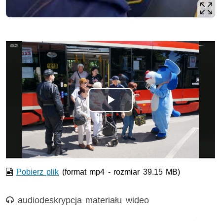
Odtwórz
wideo
Pobierz plik
(format mp4 - rozmiar 39.15 MB)
Nagranie audio
audiodeskrypcja materiału wideo