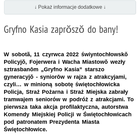
↓ Pokaż informacje dodatkowe ↓
Gryfno Kasia zaprŏszŏ do bany!
W sobotã, 11 czyrwca 2022 świyntochłowskŏ
Policyjŏ, Fojerwera i Wacha Miastowŏ wezły
sztrasbanōm „Gryfno Kasia” starszo
gyneracyjŏ - syniorōw w rajza z atrakcyjami,
czyli… w minioną sobotę świętochłowicka
Policja, Straż Pożarna i Straż Miejska zabrały
tramwajem seniorów w podróż z atrakcjami. To
pierwsza taka akcja profilaktyczna, autorstwa
Komendy Miejskiej Policji w Świętochłowicach
pod patronatem Prezydenta Miasta
Świętochłowice.