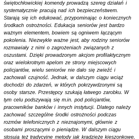
świętochłowickiej komendy prowadzą szereg działań i
systematycznie pracują nad ich bezpieczeństwem.
Starają się ich edukować, przypominając o koniecznych
środkach ostrożności. Edukacja seniorów jest bardzo
ważnym elementem, bowiem są ogniwem łączącym
pokolenia. Niezwykle ważne jest, aby rodziny seniorów
rozmawiały z nimi o zagrożeniach związanych z
oszustami. Dzięki prowadzonym akcjom profilaktycznym
oraz wielokrotnym apelom ze strony miejscowych
policjantów, wielu seniorów nie dało się zwieźć i
zachowali czujność. Jednak, w dalszym ciągu wciąż
dochodzi do zdarzeń, w których pokrzywdzonymi są
osoby starsze. Przestępcy szukają łatwego zarobku. W
tym celu podszywają się
m.in.
pod policjantów,
pracowników banków i innych instytucji. Dlatego należy
zachować szczególne środki ostrożności podczas
rozmów telefonicznych z nieznajomymi, głównie z
osobami proszącymi o pieniądze. W dalszym ciągu
stosują też tradycyjne metody jak kradzieże kieszonkowe.