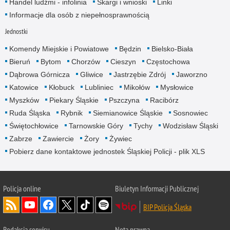
Handel ludźmi - infolinia
Skargi i wnioski
Linki
Informacje dla osób z niepełnosprawnością
Jednostki
Komendy Miejskie i Powiatowe
Będzin
Bielsko-Biała
Bieruń
Bytom
Chorzów
Cieszyn
Częstochowa
Dąbrowa Górnicza
Gliwice
Jastrzębie Zdrój
Jaworzno
Katowice
Kłobuck
Lubliniec
Mikołów
Mysłowice
Myszków
Piekary Śląskie
Pszczyna
Racibórz
Ruda Śląska
Rybnik
Siemianowice Śląskie
Sosnowiec
Świętochłowice
Tarnowskie Góry
Tychy
Wodzisław Śląski
Zabrze
Zawiercie
Żory
Żywiec
Pobierz dane kontaktowe jednostek Śląskiej Policji - plik XLS
Policja online
Biuletyn Informacji Publicznej
BIP Policja Śląska
Redakcja serwisu
Nota prawna