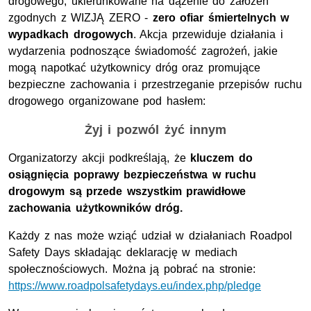
drogowego, ukierunkowane na dążenie do założeń
zgodnych z WIZJĄ ZERO -
zero ofiar śmiertelnych w
wypadkach drogowych
. Akcja przewiduje działania i
wydarzenia podnoszące świadomość zagrożeń, jakie
mogą napotkać użytkownicy dróg oraz promujące
bezpieczne zachowania i przestrzeganie przepisów ruchu
drogowego organizowane pod hasłem:
Żyj i pozwól żyć innym
Organizatorzy akcji podkreślają, że
kluczem do
osiągnięcia poprawy bezpieczeństwa w ruchu
drogowym są przede wszystkim prawidłowe
zachowania użytkowników dróg.
Każdy z nas może wziąć udział w działaniach
Roadpol
Safety Days
składając deklarację w mediach
społecznościowych. Można ją pobrać na stronie:
https://www.roadpolsafetydays.eu/index.php/pledge