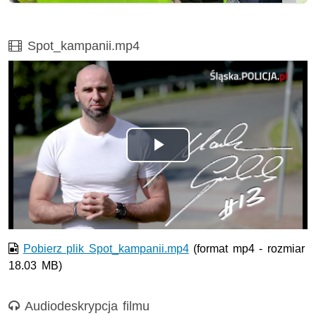
Film
Spot_kampanii.mp4
Odtwórz
wideo
Pobierz plik Spot_kampanii.mp4
(format mp4 - rozmiar
18.03 MB)
Nagranie audio
Audiodeskrypcja filmu