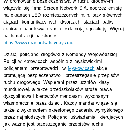
W promowanie bezpieczeństwa w ruchu drogowym
włączyła się firma
Screen Network
S.A. poprzez emisję
na ekranach LED rozmieszczonych m.in. przy głównych
ciągach komunikacyjnych, dworcach, stacjach paliw i
centrach handlowych spotu reklamującego akcję. Więcej
na temat akcji na stronie:
https://www.roadpolsafetydays.eu/
Dzisiaj policjanci drogówki z Komendy Wojewódzkiej
Policji w Katowicach wspólnie z mysłowickimi
policjantami przeprowadzili w
Mysłowicach
akcję
promującą bezpieczeństwo i przestrzeganie przepisów
ruchu drogowego. Wspierani przez uczniów klasy
mundurowej, a także przedszkolaków stróże prawa
dyscyplinowali kierowców mandatami wykonanymi
własnoręcznie przez dzieci. Każdy mandat wiązał się
także z wykonaniem określonego zadania wymyślonego
przez najmłodszych. Policjanci uświadamiali kierujących
jak ważne jest przestrzeganie przepisów ruchu