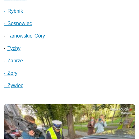
- Rybnik
- Sosnowiec
-
Tarnowskie Góry
-
Tychy
- Zabrze
- Żory
- Żywiec