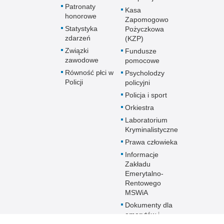
Patronaty
Kasa
honorowe
Zapomogowo
Statystyka
Pożyczkowa
zdarzeń
(KZP)
Związki
Fundusze
zawodowe
pomocowe
Równość płci w
Psycholodzy
Policji
policyjni
Policja i sport
Orkiestra
Laboratorium
Kryminalistyczne
Prawa człowieka
Informacje
Zakładu
Emerytalno-
Rentowego
MSWiA
Dokumenty dla
emerytów i
rencistów Policji