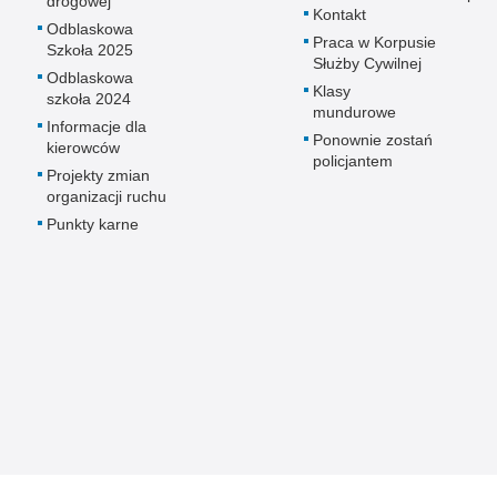
drogowej
Kontakt
Odblaskowa
Praca w Korpusie
Szkoła 2025
Służby Cywilnej
Odblaskowa
Klasy
szkoła 2024
mundurowe
Informacje dla
Ponownie zostań
kierowców
policjantem
Projekty zmian
organizacji ruchu
Punkty karne