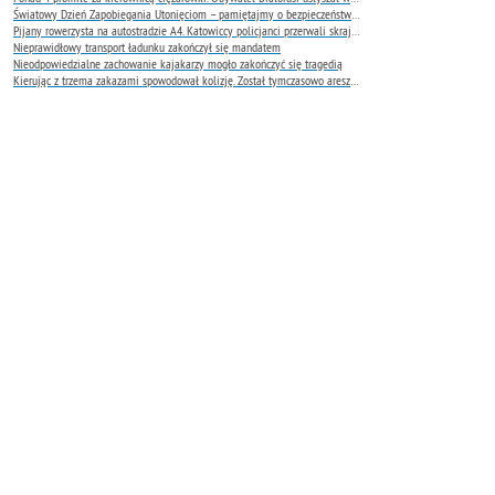
Światowy Dzień Zapobiegania Utonięciom – pamiętajmy o bezpieczeństwie nad wodą
Pijany rowerzysta na autostradzie A4. Katowiccy policjanci przerwali skrajnie niebezpieczną jazdę
Nieprawidłowy transport ładunku zakończył się mandatem
Nieodpowiedzialne zachowanie kajakarzy mogło zakończyć się tragedią
Kierując z trzema zakazami spowodował kolizję. Został tymczasowo aresztowany