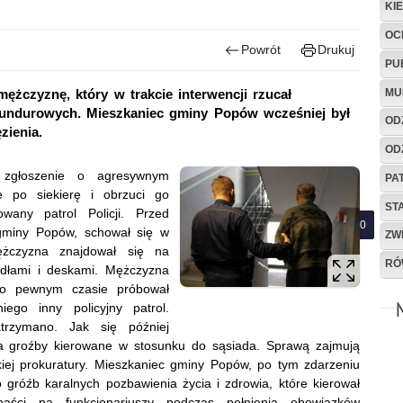
KI
OC
Powrót
Drukuj
PU
MU
mężczyznę, który w trakcie interwencji rzucał
undurowych. Mieszkaniec gminy Popów wcześniej był
OD
zienia.
OD
ł zgłoszenie o agresywnym
PA
ie po siekierę i obrzuci go
ST
wany patrol Policji. Przed
gminy Popów, schował się w
ZW
ężczyzna znajdował się na
RÓ
dłami i deskami. Mężczyzna
Po pewnym czasie próbował
ego inny policyjny patrol.
trzymano. Jak się później
za groźby kierowane w stosunku do sąsiada. Sprawą zajmują
iej prokuratury. Mieszkaniec gminy Popów, po tym zdarzeniu
o gróźb karalnych pozbawienia życia i zdrowia, które kierował
aści na funkcjonariuszy podczas pełnienia obowiązków