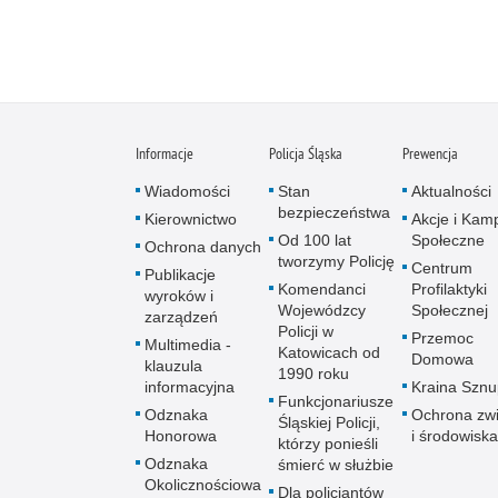
Informacje
Policja Śląska
Prewencja
Wiadomości
Stan
Aktualności
bezpieczeństwa
Kierownictwo
Akcje i Kam
Od 100 lat
Społeczne
Ochrona danych
tworzymy Policję
Centrum
Publikacje
Komendanci
Profilaktyki
wyroków i
Wojewódzcy
Społecznej
zarządzeń
Policji w
Przemoc
Multimedia -
Katowicach od
Domowa
klauzula
1990 roku
informacyjna
Kraina Szn
Funkcjonariusze
Odznaka
Ochrona zwi
Śląskiej Policji,
Honorowa
i środowiska
którzy ponieśli
Odznaka
śmierć w służbie
Okolicznościowa
Dla policjantów