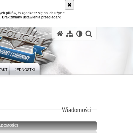
ych plików, to zgadzasz się na ich użycie
. Brak zmiany ustawienia przeglądarki
otwórz wysz
TAKT
JEDNOSTKI
Wiadomości
ADOMOŚCI