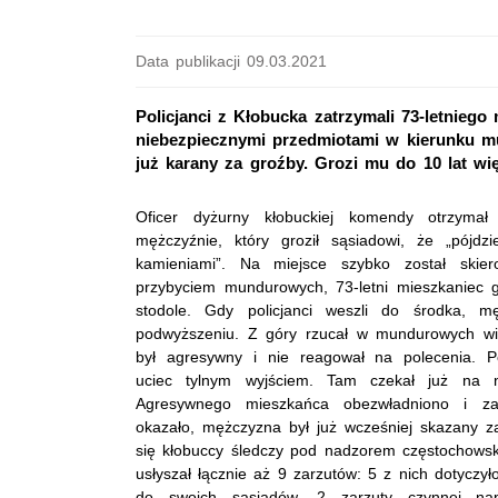
Data publikacji 09.03.2021
Policjanci z Kłobucka zatrzymali 73-letniego 
niebezpiecznymi przedmiotami w kierunku m
już karany za groźby. Grozi mu do 10 lat wię
Oficer dyżurny kłobuckiej komendy otrzyma
mężczyźnie, który groził sąsiadowi, że „pójdz
kamieniami”. Na miejsce szybko został skiero
przybyciem mundurowych, 73-letni mieszkaniec 
stodole. Gdy policjanci weszli do środka, m
podwyższeniu. Z góry rzucał w mundurowych wi
był agresywny i nie reagował na polecenia. 
uciec tylnym wyjściem. Tam czekał już na ni
Agresywnego mieszkańca obezwładniono i za
okazało, mężczyzna był już wcześniej skazany 
się kłobuccy śledczy pod nadzorem częstochowsk
usłyszał łącznie aż 9 zarzutów: 5 z nich dotyczył
do swoich sąsiadów, 2 zarzuty czynnej nap