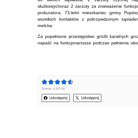
służbowychoraz 2 zarzuty za znieważenie funkcj
prokuratora, 73-letni mieszkaniec gminy Popó
wszelkich kontaktów z pokrzywdzonym sąsiadem
metrów.
Za popełnione przestępstwo gróźb karalnych groz
napaść na funkcjonariusza podczas pełnienia obo
Ocena: 4.5/5 (4)
Udostępnij
Udostępnij