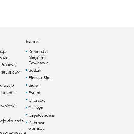
Jednostki
acje
Komendy
towe
Miejskie i
Powiatowe
 Prasowy
Będzin
ratunkowy
Bielsko-Biała
korupcję
Bieruń
 ludźmi -
Bytom
a
Chorzów
i wnioski
Cieszyn
Częstochowa
acje dla osób
Dąbrowa
Górnicza
nosprawnością