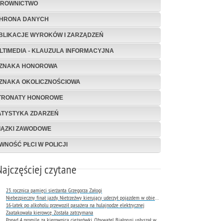
EROWNICTWO
HRONA DANYCH
BLIKACJE WYROKÓW I ZARZĄDZEŃ
LTIMEDIA - KLAUZULA INFORMACYJNA
ZNAKA HONOROWA
ZNAKA OKOLICZNOŚCIOWA
TRONATY HONOROWE
ATYSTYKA ZDARZEŃ
IĄZKI ZAWODOWE
WNOŚĆ PŁCI W POLICJI
Najczęściej czytane
23. rocznica pamięci sierżanta Grzegorza Załogi
Niebezpieczny finał jazdy. Nietrzeźwy kierujący uderzył pojazdem w obiekt Komendy Miejskiej Policji w Rybniku
16-latek po alkoholu przewoził pasażera na hulajnodze elektrycznej
Zaatakowała kierowcę. Została zatrzymana
Ponad 4 promile za kierownicą ciężarówki. Obywatel Białorusi usłyszał wyrok już następnego dnia