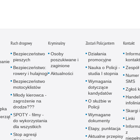
Ruch drogowy
Kryminalny
Zostań Policjantem
Kontakt
Bezpieczeństwo
Osoby
Działania
Inform
pieszych
poszukiwane i
promocyjne
kontak
panie
zaginione
Bezpieczeństwo:
Nauka o Policji -
Zespół
rowery i hulajnogi
Aktualności
studia I stopnia
Numer 
Bezpieczeństwo
Wymagania
SMS
motocyklistów
dotyczące
Zgłoś 
kandydatów
Młody kierowca -
Handel
zagrożenie na
O służbie w
infolini
drodze???
Policji
upka
Skargi 
SPOTY - filmy -
Wymagane
erząt
Linki
do wykorzystania
dokumenty
Inform
dla wszystkich
Etapy, punktacja
z
Stop agresji
Aktualne przepisy
niepeł