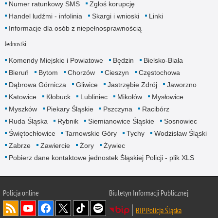
Numer ratunkowy SMS
Zgłoś korupcję
Handel ludźmi - infolinia
Skargi i wnioski
Linki
Informacje dla osób z niepełnosprawnością
Jednostki
Komendy Miejskie i Powiatowe
Będzin
Bielsko-Biała
Bieruń
Bytom
Chorzów
Cieszyn
Częstochowa
Dąbrowa Górnicza
Gliwice
Jastrzębie Zdrój
Jaworzno
Katowice
Kłobuck
Lubliniec
Mikołów
Mysłowice
Myszków
Piekary Śląskie
Pszczyna
Racibórz
Ruda Śląska
Rybnik
Siemianowice Śląskie
Sosnowiec
Świętochłowice
Tarnowskie Góry
Tychy
Wodzisław Śląski
Zabrze
Zawiercie
Żory
Żywiec
Pobierz dane kontaktowe jednostek Śląskiej Policji - plik XLS
Policja online
Biuletyn Informacji Publicznej
BIP Policja Śląska