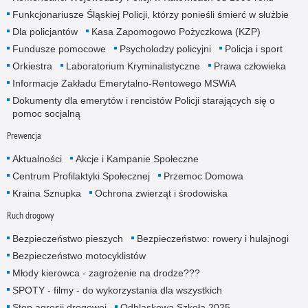
Funkcjonariusze Śląskiej Policji, którzy ponieśli śmierć w służbie
Dla policjantów
Kasa Zapomogowo Pożyczkowa (KZP)
Fundusze pomocowe
Psycholodzy policyjni
Policja i sport
Orkiestra
Laboratorium Kryminalistyczne
Prawa człowieka
Informacje Zakładu Emerytalno-Rentowego MSWiA
Dokumenty dla emerytów i rencistów Policji starających się o
pomoc socjalną
Prewencja
Aktualności
Akcje i Kampanie Społeczne
Centrum Profilaktyki Społecznej
Przemoc Domowa
Kraina Sznupka
Ochrona zwierząt i środowiska
Ruch drogowy
Bezpieczeństwo pieszych
Bezpieczeństwo: rowery i hulajnogi
Bezpieczeństwo motocyklistów
Młody kierowca - zagrożenie na drodze???
SPOTY - filmy - do wykorzystania dla wszystkich
Stop agresji drogowej
Odblaskowa Szkoła 2025