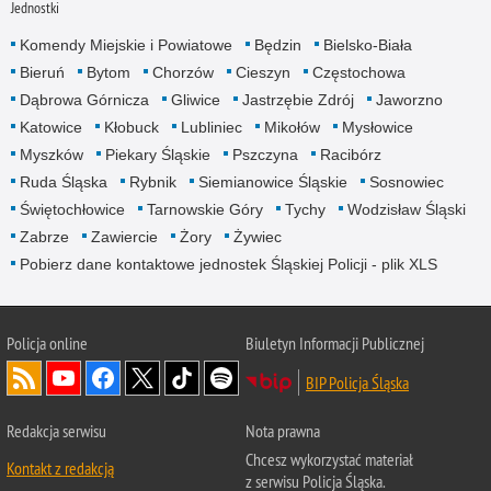
Jednostki
Komendy Miejskie i Powiatowe
Będzin
Bielsko-Biała
Bieruń
Bytom
Chorzów
Cieszyn
Częstochowa
Dąbrowa Górnicza
Gliwice
Jastrzębie Zdrój
Jaworzno
Katowice
Kłobuck
Lubliniec
Mikołów
Mysłowice
Myszków
Piekary Śląskie
Pszczyna
Racibórz
Ruda Śląska
Rybnik
Siemianowice Śląskie
Sosnowiec
Świętochłowice
Tarnowskie Góry
Tychy
Wodzisław Śląski
Zabrze
Zawiercie
Żory
Żywiec
Pobierz dane kontaktowe jednostek Śląskiej Policji - plik XLS
Policja online
Biuletyn Informacji Publicznej
BIP Policja Śląska
Redakcja serwisu
Nota prawna
Chcesz wykorzystać materiał
Kontakt z redakcją
z serwisu Policja Śląska.