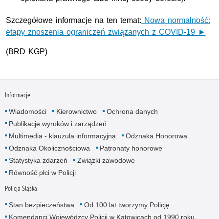
Szczegółowe informacje na ten temat:
Nowa normalność:
etapy znoszenia ograniczeń związanych z COVID-19 ►
(BRD KGP)
Informacje
Wiadomości
Kierownictwo
Ochrona danych
Publikacje wyroków i zarządzeń
Multimedia - klauzula informacyjna
Odznaka Honorowa
Odznaka Okolicznościowa
Patronaty honorowe
Statystyka zdarzeń
Związki zawodowe
Równość płci w Policji
Policja Śląska
Stan bezpieczeństwa
Od 100 lat tworzymy Policję
Komendanci Wojewódzcy Policji w Katowicach od 1990 roku