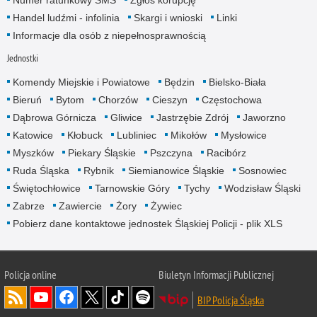
Numer ratunkowy SMS
Zgłoś korupcję
Handel ludźmi - infolinia
Skargi i wnioski
Linki
Informacje dla osób z niepełnosprawnością
Jednostki
Komendy Miejskie i Powiatowe
Będzin
Bielsko-Biała
Bieruń
Bytom
Chorzów
Cieszyn
Częstochowa
Dąbrowa Górnicza
Gliwice
Jastrzębie Zdrój
Jaworzno
Katowice
Kłobuck
Lubliniec
Mikołów
Mysłowice
Myszków
Piekary Śląskie
Pszczyna
Racibórz
Ruda Śląska
Rybnik
Siemianowice Śląskie
Sosnowiec
Świętochłowice
Tarnowskie Góry
Tychy
Wodzisław Śląski
Zabrze
Zawiercie
Żory
Żywiec
Pobierz dane kontaktowe jednostek Śląskiej Policji - plik XLS
Policja online
Biuletyn Informacji Publicznej
BIP Policja Śląska