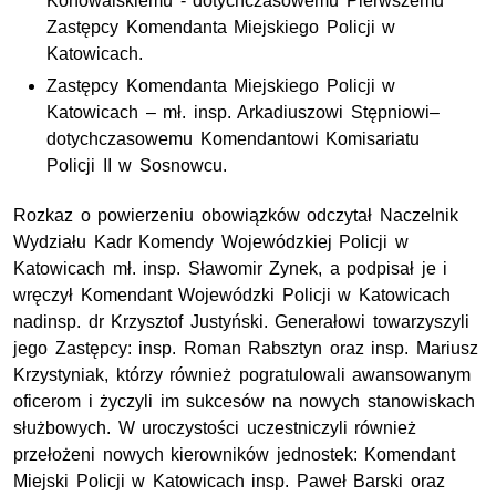
Konowalskiemu - dotychczasowemu Pierwszemu
Zastępcy Komendanta Miejskiego Policji w
Katowicach.
Zastępcy Komendanta Miejskiego Policji w
Katowicach – mł. insp. Arkadiuszowi Stępniowi–
dotychczasowemu Komendantowi Komisariatu
Policji II w Sosnowcu.
Rozkaz o powierzeniu obowiązków odczytał
Naczelnik
Wydziału Kadr Komendy Wojewódzkiej Policji w
Katowicach
mł. insp. Sławomir Zynek, a podpisał je i
wręczył Komendant Wojewódzki Policji w Katowicach
nadinsp. dr Krzysztof Justyński. Generałowi towarzyszyli
jego Zastępcy: insp. Roman Rabsztyn oraz insp. Mariusz
Krzystyniak,
którzy również
pogratulowali awansowanym
oficerom i życzyli im sukcesów na nowych stanowiskach
służbowych.
W uroczystości uczestniczyli również
przełożeni nowych kierowników jednostek: Komendant
Miejski Policji w Katowicach insp. Paweł Barski oraz