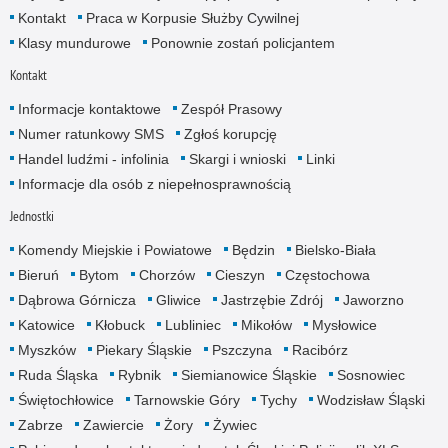
Kontakt
Praca w Korpusie Służby Cywilnej
Klasy mundurowe
Ponownie zostań policjantem
Kontakt
Informacje kontaktowe
Zespół Prasowy
Numer ratunkowy SMS
Zgłoś korupcję
Handel ludźmi - infolinia
Skargi i wnioski
Linki
Informacje dla osób z niepełnosprawnością
Jednostki
Komendy Miejskie i Powiatowe
Będzin
Bielsko-Biała
Bieruń
Bytom
Chorzów
Cieszyn
Częstochowa
Dąbrowa Górnicza
Gliwice
Jastrzębie Zdrój
Jaworzno
Katowice
Kłobuck
Lubliniec
Mikołów
Mysłowice
Myszków
Piekary Śląskie
Pszczyna
Racibórz
Ruda Śląska
Rybnik
Siemianowice Śląskie
Sosnowiec
Świętochłowice
Tarnowskie Góry
Tychy
Wodzisław Śląski
Zabrze
Zawiercie
Żory
Żywiec