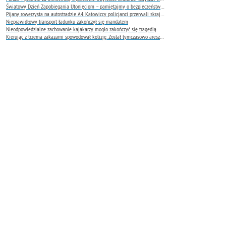
Światowy Dzień Zapobiegania Utonięciom – pamiętajmy o bezpieczeństwie nad wodą
Pijany rowerzysta na autostradzie A4. Katowiccy policjanci przerwali skrajnie niebezpieczną jazdę
Nieprawidłowy transport ładunku zakończył się mandatem
Nieodpowiedzialne zachowanie kajakarzy mogło zakończyć się tragedią
Kierując z trzema zakazami spowodował kolizję. Został tymczasowo aresztowany