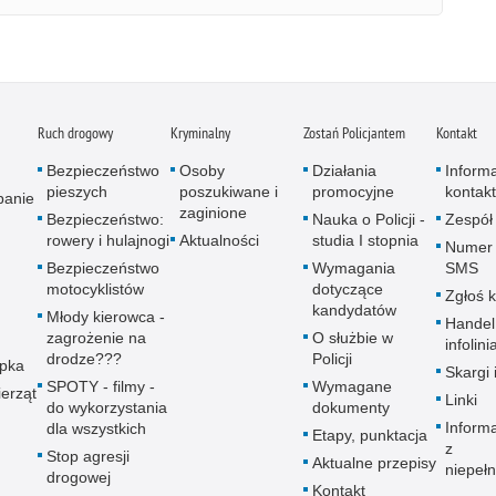
Ruch drogowy
Kryminalny
Zostań Policjantem
Kontakt
Bezpieczeństwo
Osoby
Działania
Inform
pieszych
poszukiwane i
promocyjne
kontak
panie
zaginione
Bezpieczeństwo:
Nauka o Policji -
Zespół
rowery i hulajnogi
Aktualności
studia I stopnia
Numer 
Bezpieczeństwo
Wymagania
SMS
motocyklistów
dotyczące
Zgłoś 
kandydatów
Młody kierowca -
Handel
zagrożenie na
O służbie w
infolini
drodze???
Policji
upka
Skargi 
SPOTY - filmy -
Wymagane
erząt
Linki
do wykorzystania
dokumenty
Inform
dla wszystkich
Etapy, punktacja
z
Stop agresji
Aktualne przepisy
niepeł
drogowej
Kontakt