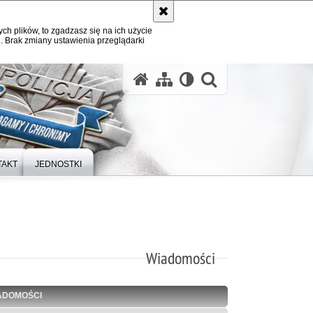
ych plików, to zgadzasz się na ich użycie
. Brak zmiany ustawienia przeglądarki
otwórz wysz
TAKT
JEDNOSTKI
Wiadomości
ADOMOŚCI