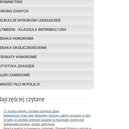
EROWNICTWO
HRONA DANYCH
BLIKACJE WYROKÓW I ZARZĄDZEŃ
LTIMEDIA - KLAUZULA INFORMACYJNA
ZNAKA HONOROWA
ZNAKA OKOLICZNOŚCIOWA
TRONATY HONOROWE
ATYSTYKA ZDARZEŃ
IĄZKI ZAWODOWE
WNOŚĆ PŁCI W POLICJI
Najczęściej czytane
23. rocznica pamięci sierżanta Grzegorza Załogi
Niebezpieczny finał jazdy. Nietrzeźwy kierujący uderzył pojazdem w obiekt Komendy Miejskiej Policji w Rybniku
16-latek po alkoholu przewoził pasażera na hulajnodze elektrycznej
Zaatakowała kierowcę. Została zatrzymana
Ponad 4 promile za kierownicą ciężarówki. Obywatel Białorusi usłyszał wyrok już następnego dnia