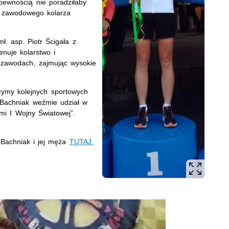
 pewnością nie poradziłaby
w zawodowego kolarza
ł. asp. Piotr Ścigała z
enuje kolarstwo i
h zawodach, zajmując wysokie
zymy kolejnych sportowych
 Bachniak weźmie udział w
mi I Wojny Światowej”.
y Bachniak i jej męża
TUTAJ.