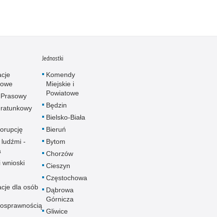
Jednostki
acje
Komendy
towe
Miejskie i
Powiatowe
 Prasowy
Będzin
ratunkowy
Bielsko-Biała
korupcję
Bieruń
 ludźmi -
Bytom
a
Chorzów
i wnioski
Cieszyn
Częstochowa
acje dla osób
Dąbrowa
Górnicza
nosprawnością
Gliwice