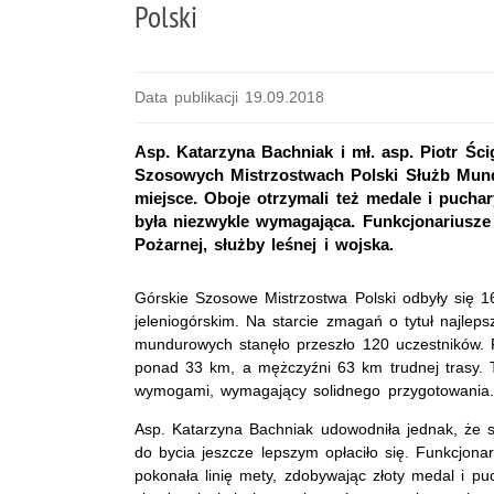
Polski
Data publikacji 19.09.2018
Asp. Katarzyna Bachniak i mł. asp. Piotr Ści
Szosowych Mistrzostwach Polski Służb Munduro
miejsce. Oboje otrzymali też medale i puchar
była niezwykle wymagająca. Funkcjonariusze r
Pożarnej, służby leśnej i wojska.
Górskie Szosowe Mistrzostwa Polski odbyły się 1
jeleniogórskim. Na starcie zmagań o tytuł najlep
mundurowych stanęło przeszło 120 uczestników. 
ponad 33 km, a mężczyźni 63 km trudnej trasy. 
wymogami, wymagający solidnego przygotowania.
Asp. Katarzyna Bachniak udowodniła jednak, że s
do bycia jeszcze lepszym opłaciło się. Funkcjona
pokonała linię mety, zdobywając złoty medal i puc