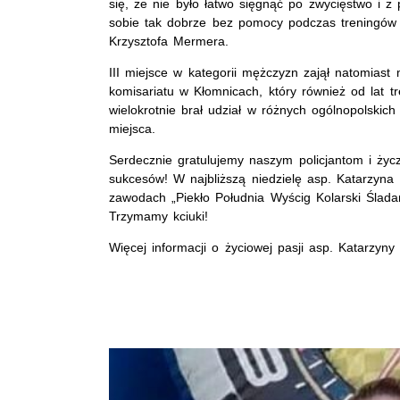
się, że nie było łatwo sięgnąć po zwycięstwo i z
sobie tak dobrze bez pomocy podczas treningó
Krzysztofa Mermera.
III miejsce w kategorii mężczyzn zajął natomiast m
komisariatu w Kłomnicach, który również od lat tr
wielokrotnie brał udział w różnych ogólnopolskic
miejsca.
Serdecznie gratulujemy naszym policjantom i życ
sukcesów! W najbliższą niedzielę asp. Katarzyna
zawodach „Piekło Południa Wyścig Kolarski Ślada
Trzymamy kciuki!
Więcej informacji o życiowej pasji asp. Katarzyn