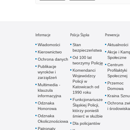
Informacje
Policja Śląska
Prewencja
Wiadomości
Stan
Aktualności
bezpieczeństwa
Kierownictwo
Akcje i Kam
Od 100 lat
Społeczne
Ochrona danych
tworzymy Policję
Centrum
Publikacje
Komendanci
Profilaktyki
wyroków i
Wojewódzcy
Społecznej
zarządzeń
Policji w
Przemoc
Multimedia -
Katowicach od
Domowa
klauzula
1990 roku
informacyjna
Kraina Szn
Funkcjonariusze
Odznaka
Ochrona zwi
Śląskiej Policji,
Honorowa
i środowiska
którzy ponieśli
Odznaka
śmierć w służbie
Okolicznościowa
Dla policjantów
Patronaty