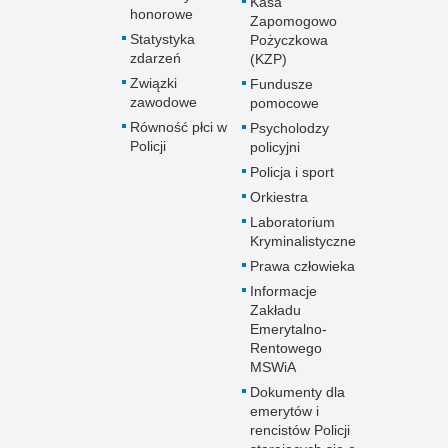
Kasa
honorowe
Zapomogowo
Statystyka
Pożyczkowa
zdarzeń
(KZP)
Związki
Fundusze
zawodowe
pomocowe
Równość płci w
Psycholodzy
Policji
policyjni
Policja i sport
Orkiestra
Laboratorium
Kryminalistyczne
Prawa człowieka
Informacje
Zakładu
Emerytalno-
Rentowego
MSWiA
Dokumenty dla
emerytów i
rencistów Policji