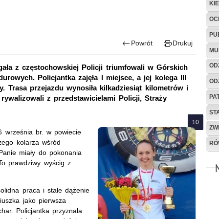
KI
OC
PU
Powrót
Drukuj
MU
OD
gała z częstochowskiej Policji triumfowali w Górskich
wych. Policjantka zajęła I miejsce, a jej kolega III
OD
y. Trasa przejazdu wynosiła kilkadziesiąt kilometrów i
PA
ywalizowali z przedstawicielami Policji, Straży
ST
ZW
6 września br. w powiecie
szego kolarza wśród
RÓ
Panie miały do pokonania
To prawdziwy wyścig z
olidna praca i stałe dążenie
riuszka jako pierwsza
har. Policjantka przyznała