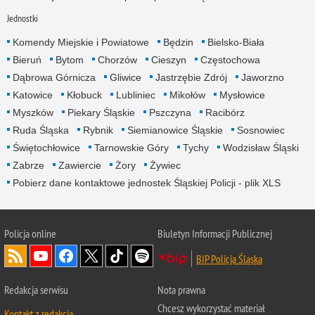
Jednostki
Komendy Miejskie i Powiatowe
Będzin
Bielsko-Biała
Bieruń
Bytom
Chorzów
Cieszyn
Częstochowa
Dąbrowa Górnicza
Gliwice
Jastrzębie Zdrój
Jaworzno
Katowice
Kłobuck
Lubliniec
Mikołów
Mysłowice
Myszków
Piekary Śląskie
Pszczyna
Racibórz
Ruda Śląska
Rybnik
Siemianowice Śląskie
Sosnowiec
Świętochłowice
Tarnowskie Góry
Tychy
Wodzisław Śląski
Zabrze
Zawiercie
Żory
Żywiec
Pobierz dane kontaktowe jednostek Śląskiej Policji - plik XLS
Policja online
Biuletyn Informacji Publicznej
BIP Policja Śląska
Redakcja serwisu
Nota prawna
Chcesz wykorzystać materiał
Kontakt z redakcją