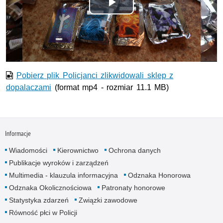
Odtwórz
wideo
Pobierz plik Policjanci zlikwidowali sklep z
dopalaczami
(format mp4 - rozmiar 11.1 MB)
Informacje
Wiadomości
Kierownictwo
Ochrona danych
Publikacje wyroków i zarządzeń
Multimedia - klauzula informacyjna
Odznaka Honorowa
Odznaka Okolicznościowa
Patronaty honorowe
Statystyka zdarzeń
Związki zawodowe
Równość płci w Policji