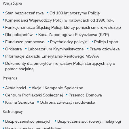
Policja Śląska
Stan bezpieczeństwa
Od 100 lat tworzymy Policję
Komendanci Wojewódzcy Policji w Katowicach od 1990 roku
Funkcjonariusze Śląskiej Policji, którzy ponieśli śmierć w służbie
Dla policjantów
Kasa Zapomogowo Pożyczkowa (KZP)
Fundusze pomocowe
Psycholodzy policyjni
Policja i sport
Orkiestra
Laboratorium Kryminalistyczne
Prawa człowieka
Informacje Zakładu Emerytalno-Rentowego MSWiA
Dokumenty dla emerytów i rencistów Policji starających się o
pomoc socjalną
Prewencja
Aktualności
Akcje i Kampanie Społeczne
Centrum Profilaktyki Społecznej
Przemoc Domowa
Kraina Sznupka
Ochrona zwierząt i środowiska
Ruch drogowy
Bezpieczeństwo pieszych
Bezpieczeństwo: rowery i hulajnogi
Bezpieczeństwo motocyklistów