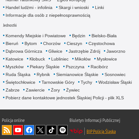
Handel ludźmi - infolinia
Skargi i wnioski
Linki
Informacje dla osób z niepełnosprawnością
Jednostki
Komendy Miejskie i Powiatowe
Będzin
Bielsko-Biała
Bieruń
Bytom
Chorzów
Cieszyn
Częstochowa
Dąbrowa Górnicza
Gliwice
Jastrzębie Zdrój
Jaworzno
Katowice
Kłobuck
Lubliniec
Mikołów
Mysłowice
Myszków
Piekary Śląskie
Pszczyna
Racibórz
Ruda Śląska
Rybnik
Siemianowice Śląskie
Sosnowiec
Świętochłowice
Tarnowskie Góry
Tychy
Wodzisław Śląski
Zabrze
Zawiercie
Żory
Żywiec
Pobierz dane kontaktowe jednostek Śląskiej Policji - plik XLS
Policja online
Biuletyn Informacji Publicznej
BIP Policja Śląska