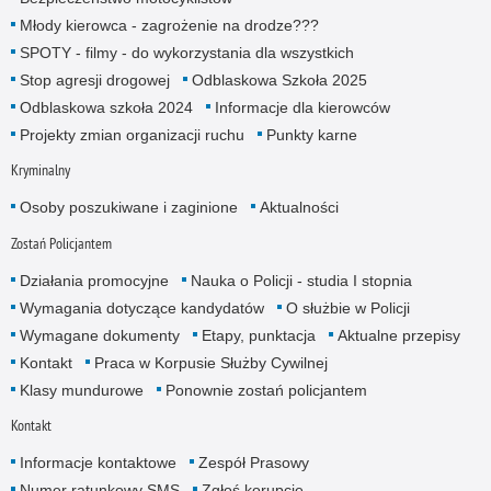
Młody kierowca - zagrożenie na drodze???
SPOTY - filmy - do wykorzystania dla wszystkich
Stop agresji drogowej
Odblaskowa Szkoła 2025
Odblaskowa szkoła 2024
Informacje dla kierowców
Projekty zmian organizacji ruchu
Punkty karne
Kryminalny
Osoby poszukiwane i zaginione
Aktualności
Zostań Policjantem
Działania promocyjne
Nauka o Policji - studia I stopnia
Wymagania dotyczące kandydatów
O służbie w Policji
Wymagane dokumenty
Etapy, punktacja
Aktualne przepisy
Kontakt
Praca w Korpusie Służby Cywilnej
Klasy mundurowe
Ponownie zostań policjantem
Kontakt
Informacje kontaktowe
Zespół Prasowy
Numer ratunkowy SMS
Zgłoś korupcję