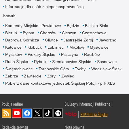
Informacje dla osób z niepełnosprawnością
Jednostki
Komendy Miejskie i Powiatowe
Będzin
Bielsko-Biała
Bieruń
Bytom
Chorzów
Cieszyn
Częstochowa
Dąbrowa Górnicza
Gliwice
Jastrzębie Zdrój
Jaworzno
Katowice
Kłobuck
Lubliniec
Mikołów
Mysłowice
Myszków
Piekary Śląskie
Pszczyna
Racibórz
Ruda Śląska
Rybnik
Siemianowice Śląskie
Sosnowiec
Świętochłowice
Tarnowskie Góry
Tychy
Wodzisław Śląski
Zabrze
Zawiercie
Żory
Żywiec
Pobierz dane kontaktowe jednostek Śląskiej Policji - plik XLS
Policja online
Biuletyn Informacji Publicznej
BIP Policja Śląska
Redakcja serwisu
Nota prawna