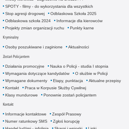
SPOTY - filmy - do wykorzystania dla wszystkich
Stop agresji drogowej
Odblaskowa Szkoła 2025
Odblaskowa szkoła 2024
Informacje dla kierowców
Projekty zmian organizacji ruchu
Punkty karne
Kryminalny
Osoby poszukiwane i zaginione
Aktualności
Zostań Policjantem
Działania promocyjne
Nauka o Policji - studia I stopnia
Wymagania dotyczące kandydatów
O służbie w Policji
Wymagane dokumenty
Etapy, punktacja
Aktualne przepisy
Kontakt
Praca w Korpusie Służby Cywilnej
Klasy mundurowe
Ponownie zostań policjantem
Kontakt
Informacje kontaktowe
Zespół Prasowy
Numer ratunkowy SMS
Zgłoś korupcję
Handel ludźmi - infolinia
Skargi i wnioski
Linki