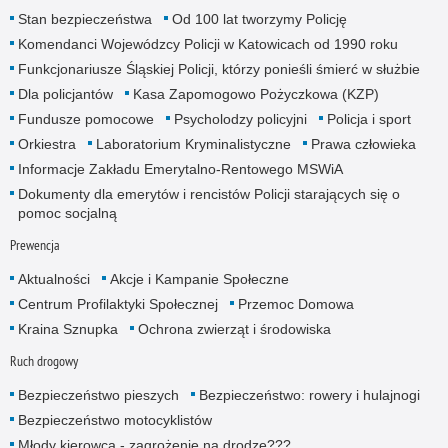
Stan bezpieczeństwa
Od 100 lat tworzymy Policję
Komendanci Wojewódzcy Policji w Katowicach od 1990 roku
Funkcjonariusze Śląskiej Policji, którzy ponieśli śmierć w służbie
Dla policjantów
Kasa Zapomogowo Pożyczkowa (KZP)
Fundusze pomocowe
Psycholodzy policyjni
Policja i sport
Orkiestra
Laboratorium Kryminalistyczne
Prawa człowieka
Informacje Zakładu Emerytalno-Rentowego MSWiA
Dokumenty dla emerytów i rencistów Policji starających się o
pomoc socjalną
Prewencja
Aktualności
Akcje i Kampanie Społeczne
Centrum Profilaktyki Społecznej
Przemoc Domowa
Kraina Sznupka
Ochrona zwierząt i środowiska
Ruch drogowy
Bezpieczeństwo pieszych
Bezpieczeństwo: rowery i hulajnogi
Bezpieczeństwo motocyklistów
Młody kierowca - zagrożenie na drodze???