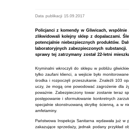
Data publikacji 15.09.2017
Policjanci z komendy w Gliwicach, wspólnie 
zlikwidowali kolejny sklep z dopalaczami. Ś
potencjalnie niebezpiecznych produktów. Da
laboratoryjnych zabezpieczonych substancji. 
sprawy tej zatrzymany został 22-letni mieszk
Kryminalni wkroczyli do sklepu w pobliżu gliwick
tylko zaufani klienci, a wejście było monitorowane
środka i rozpoczęli przeszukanie. Znaleźli 103
uczy, że mogą one powodować zagrożenie dla życ
poważnie. Zabezpieczony towar zostanie teraz s
postępowanie i sformułowanie konkretnych zarzutó
specjalnie skonstruowaną skrytkę ścienną, a w nie
amfetaminy.
Państwowa Inspekcja Sanitarna wydawała już w p
zakazujące sprzedaży, jednak podany przykład o