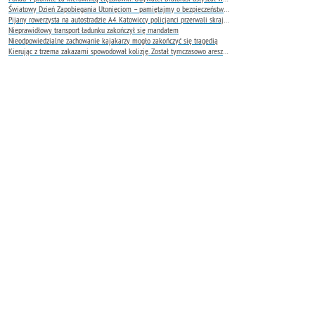
Światowy Dzień Zapobiegania Utonięciom – pamiętajmy o bezpieczeństwie nad wodą
Pijany rowerzysta na autostradzie A4. Katowiccy policjanci przerwali skrajnie niebezpieczną jazdę
Nieprawidłowy transport ładunku zakończył się mandatem
Nieodpowiedzialne zachowanie kajakarzy mogło zakończyć się tragedią
Kierując z trzema zakazami spowodował kolizję. Został tymczasowo aresztowany