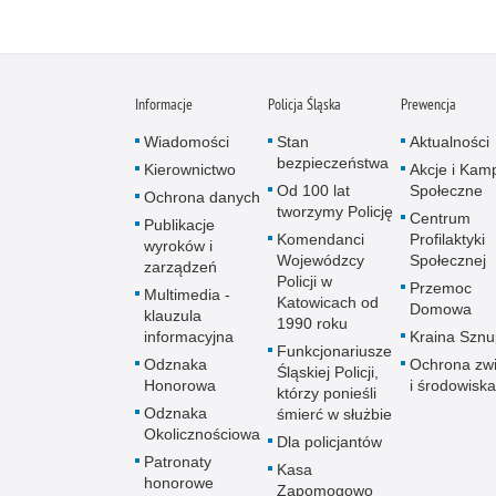
Informacje
Policja Śląska
Prewencja
Wiadomości
Stan
Aktualności
bezpieczeństwa
Kierownictwo
Akcje i Kam
Od 100 lat
Społeczne
Ochrona danych
tworzymy Policję
Centrum
Publikacje
Komendanci
Profilaktyki
wyroków i
Wojewódzcy
Społecznej
zarządzeń
Policji w
Przemoc
Multimedia -
Katowicach od
Domowa
klauzula
1990 roku
informacyjna
Kraina Szn
Funkcjonariusze
Odznaka
Ochrona zwi
Śląskiej Policji,
Honorowa
i środowiska
którzy ponieśli
Odznaka
śmierć w służbie
Okolicznościowa
Dla policjantów
Patronaty
Kasa
honorowe
Zapomogowo