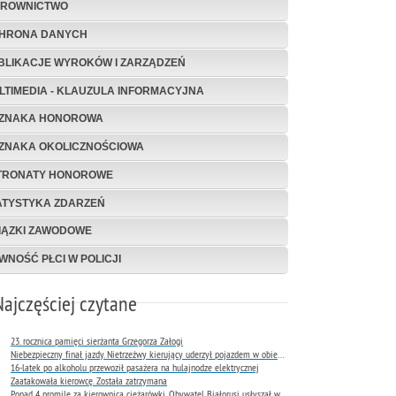
EROWNICTWO
HRONA DANYCH
BLIKACJE WYROKÓW I ZARZĄDZEŃ
LTIMEDIA - KLAUZULA INFORMACYJNA
ZNAKA HONOROWA
ZNAKA OKOLICZNOŚCIOWA
TRONATY HONOROWE
ATYSTYKA ZDARZEŃ
IĄZKI ZAWODOWE
WNOŚĆ PŁCI W POLICJI
Najczęściej czytane
23. rocznica pamięci sierżanta Grzegorza Załogi
Niebezpieczny finał jazdy. Nietrzeźwy kierujący uderzył pojazdem w obiekt Komendy Miejskiej Policji w Rybniku
16-latek po alkoholu przewoził pasażera na hulajnodze elektrycznej
Zaatakowała kierowcę. Została zatrzymana
Ponad 4 promile za kierownicą ciężarówki. Obywatel Białorusi usłyszał wyrok już następnego dnia