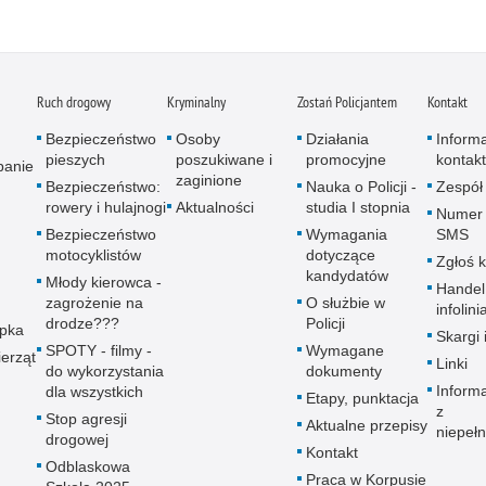
Ruch drogowy
Kryminalny
Zostań Policjantem
Kontakt
Bezpieczeństwo
Osoby
Działania
Inform
pieszych
poszukiwane i
promocyjne
kontak
panie
zaginione
Bezpieczeństwo:
Nauka o Policji -
Zespół
rowery i hulajnogi
Aktualności
studia I stopnia
Numer 
Bezpieczeństwo
Wymagania
SMS
motocyklistów
dotyczące
Zgłoś 
kandydatów
Młody kierowca -
Handel
zagrożenie na
O służbie w
infolini
drodze???
Policji
upka
Skargi 
SPOTY - filmy -
Wymagane
erząt
Linki
do wykorzystania
dokumenty
Inform
dla wszystkich
Etapy, punktacja
z
Stop agresji
Aktualne przepisy
niepeł
drogowej
Kontakt
Odblaskowa
Praca w Korpusie