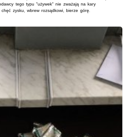
zedawcy tego typu "używek" nie zważają na kary
ż chęć zysku, wbrew rozsądkowi, bierze górę.