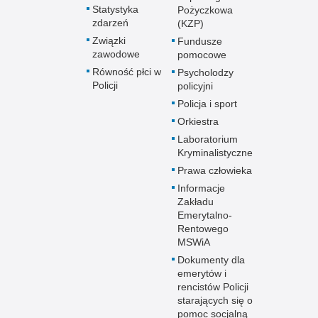
Statystyka
Pożyczkowa
zdarzeń
(KZP)
Związki
Fundusze
zawodowe
pomocowe
Równość płci w
Psycholodzy
Policji
policyjni
Policja i sport
Orkiestra
Laboratorium
Kryminalistyczne
Prawa człowieka
Informacje
Zakładu
Emerytalno-
Rentowego
MSWiA
Dokumenty dla
emerytów i
rencistów Policji
starających się o
pomoc socjalną