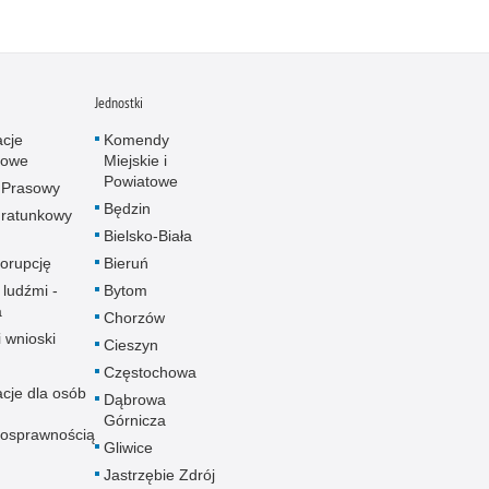
Jednostki
acje
Komendy
towe
Miejskie i
Powiatowe
 Prasowy
Będzin
ratunkowy
Bielsko-Biała
korupcję
Bieruń
 ludźmi -
Bytom
a
Chorzów
i wnioski
Cieszyn
Częstochowa
acje dla osób
Dąbrowa
Górnicza
nosprawnością
Gliwice
Jastrzębie Zdrój