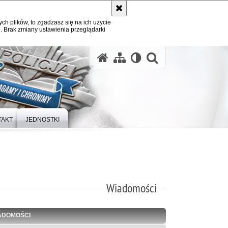
ych plików, to zgadzasz się na ich użycie
. Brak zmiany ustawienia przeglądarki
otwórz wysz
TAKT
JEDNOSTKI
Wiadomości
ADOMOŚCI