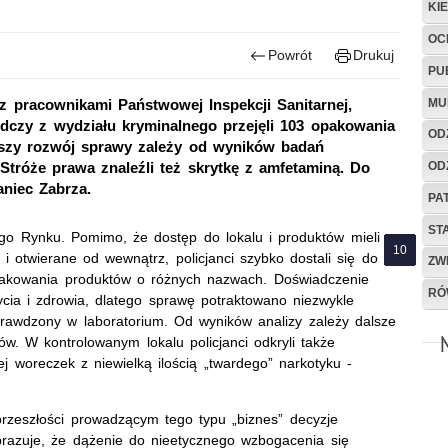
KI
OC
Powrót
Drukuj
PU
MU
z pracownikami Państwowej Inspekcji Sanitarnej,
ledczy z wydziału kryminalnego przejęli 103 opakowania
OD
lszy rozwój sprawy zależy od wyników badań
OD
Stróże prawa znaleźli też skrytkę z amfetaminą. Do
aniec Zabrza.
PA
ST
iego Rynku. Pomimo, że dostęp do lokalu i produktów mieli
 i otwierane od wewnątrz, policjanci szybko dostali się do
ZW
 opakowania produktów o różnych nazwach. Doświadczenie
RÓ
ia i zdrowia, dlatego sprawę potraktowano niezwykle
prawdzony w laboratorium. Od wyników analizy zależy dalsze
w. W kontrolowanym lokalu policjanci odkryli także
j woreczek z niewielką ilością „twardego” narkotyku -
rzeszłości prowadzącym tego typu „biznes” decyzje
brazuje, że dążenie do nieetycznego wzbogacenia się