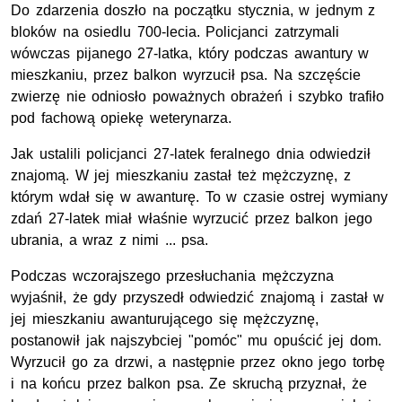
Do zdarzenia doszło na początku stycznia, w jednym z
bloków na osiedlu 700-lecia. Policjanci zatrzymali
wówczas pijanego 27-latka, który podczas awantury w
mieszkaniu, przez balkon wyrzucił psa. Na szczęście
zwierzę nie odniosło poważnych obrażeń i szybko trafiło
pod fachową opiekę weterynarza.
Jak ustalili policjanci 27-latek feralnego dnia odwiedził
znajomą. W jej mieszkaniu zastał też mężczyznę, z
którym wdał się w awanturę. To w czasie ostrej wymiany
zdań 27-latek miał właśnie wyrzucić przez balkon jego
ubrania, a wraz z nimi ... psa.
Podczas wczorajszego przesłuchania mężczyzna
wyjaśnił, że gdy przyszedł odwiedzić znajomą i zastał w
jej mieszkaniu awanturującego się mężczyznę,
postanowił jak najszybciej "pomóc" mu opuścić jej dom.
Wyrzucił go za drzwi, a następnie przez okno jego torbę
i na końcu przez balkon psa. Ze skruchą przyznał, że