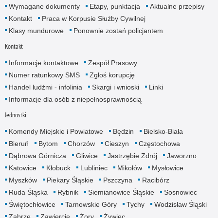
Wymagane dokumenty
Etapy, punktacja
Aktualne przepisy
Kontakt
Praca w Korpusie Służby Cywilnej
Klasy mundurowe
Ponownie zostań policjantem
Kontakt
Informacje kontaktowe
Zespół Prasowy
Numer ratunkowy SMS
Zgłoś korupcję
Handel ludźmi - infolinia
Skargi i wnioski
Linki
Informacje dla osób z niepełnosprawnością
Jednostki
Komendy Miejskie i Powiatowe
Będzin
Bielsko-Biała
Bieruń
Bytom
Chorzów
Cieszyn
Częstochowa
Dąbrowa Górnicza
Gliwice
Jastrzębie Zdrój
Jaworzno
Katowice
Kłobuck
Lubliniec
Mikołów
Mysłowice
Myszków
Piekary Śląskie
Pszczyna
Racibórz
Ruda Śląska
Rybnik
Siemianowice Śląskie
Sosnowiec
Świętochłowice
Tarnowskie Góry
Tychy
Wodzisław Śląski
Zabrze
Zawiercie
Żory
Żywiec