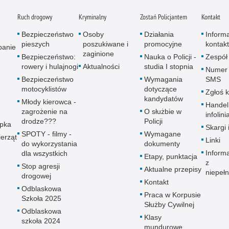
Ruch drogowy
Kryminalny
Zostań Policjantem
Kontakt
Bezpieczeństwo
Osoby
Działania
Inform
pieszych
poszukiwane i
promocyjne
kontak
panie
zaginione
Bezpieczeństwo:
Nauka o Policji -
Zespół
rowery i hulajnogi
Aktualności
studia I stopnia
Numer 
Bezpieczeństwo
Wymagania
SMS
motocyklistów
dotyczące
Zgłoś 
kandydatów
Młody kierowca -
Handel
zagrożenie na
O służbie w
infolini
drodze???
Policji
upka
Skargi 
SPOTY - filmy -
Wymagane
erząt
Linki
do wykorzystania
dokumenty
Inform
dla wszystkich
Etapy, punktacja
z
Stop agresji
Aktualne przepisy
niepeł
drogowej
Kontakt
Odblaskowa
Praca w Korpusie
Szkoła 2025
Służby Cywilnej
Odblaskowa
Klasy
szkoła 2024
mundurowe