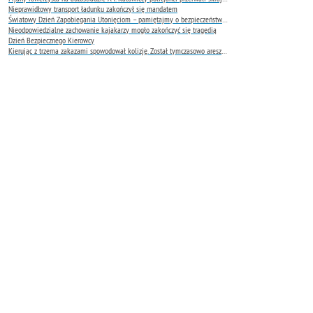
Nieprawidłowy transport ładunku zakończył się mandatem
Światowy Dzień Zapobiegania Utonięciom – pamiętajmy o bezpieczeństwie nad wodą
Nieodpowiedzialne zachowanie kajakarzy mogło zakończyć się tragedią
Dzień Bezpiecznego Kierowcy
Kierując z trzema zakazami spowodował kolizję. Został tymczasowo aresztowany