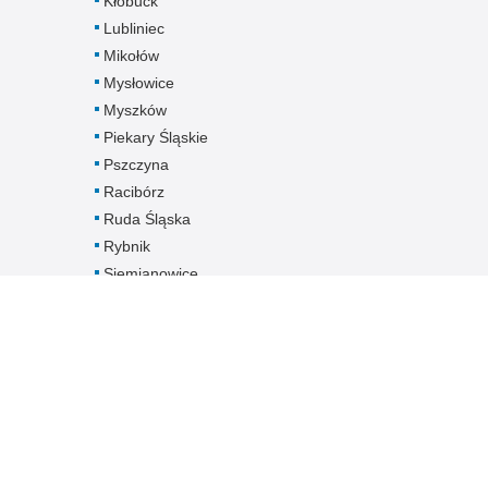
Kłobuck
Lubliniec
Mikołów
Mysłowice
Myszków
Piekary Śląskie
Pszczyna
Racibórz
Ruda Śląska
Rybnik
Siemianowice
Śląskie
Sosnowiec
Świętochłowice
Tarnowskie Góry
Tychy
Wodzisław Śląski
Zabrze
Zawiercie