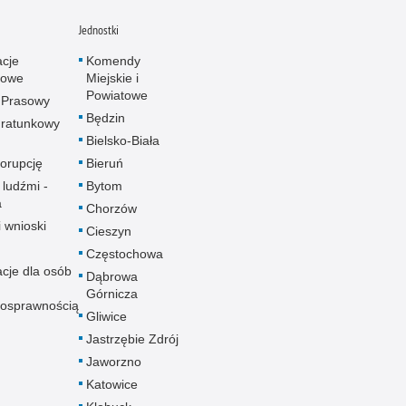
Jednostki
acje
Komendy
towe
Miejskie i
Powiatowe
 Prasowy
Będzin
ratunkowy
Bielsko-Biała
korupcję
Bieruń
 ludźmi -
Bytom
a
Chorzów
i wnioski
Cieszyn
Częstochowa
acje dla osób
Dąbrowa
Górnicza
nosprawnością
Gliwice
Jastrzębie Zdrój
Jaworzno
Katowice