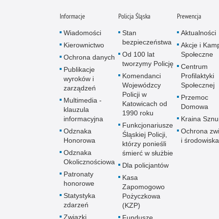
Informacje
Policja Śląska
Prewencja
Wiadomości
Stan
Aktualności
bezpieczeństwa
Kierownictwo
Akcje i Kam
Od 100 lat
Społeczne
Ochrona danych
tworzymy Policję
Centrum
Publikacje
Komendanci
Profilaktyki
wyroków i
Wojewódzcy
Społecznej
zarządzeń
Policji w
Przemoc
Multimedia -
Katowicach od
Domowa
klauzula
1990 roku
informacyjna
Kraina Szn
Funkcjonariusze
Odznaka
Ochrona zwi
Śląskiej Policji,
Honorowa
i środowiska
którzy ponieśli
Odznaka
śmierć w służbie
Okolicznościowa
Dla policjantów
Patronaty
Kasa
honorowe
Zapomogowo
Statystyka
Pożyczkowa
zdarzeń
(KZP)
Związki
Fundusze