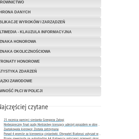
EROWNICTWO
HRONA DANYCH
BLIKACJE WYROKÓW I ZARZĄDZEŃ
LTIMEDIA - KLAUZULA INFORMACYJNA
ZNAKA HONOROWA
ZNAKA OKOLICZNOŚCIOWA
TRONATY HONOROWE
ATYSTYKA ZDARZEŃ
IĄZKI ZAWODOWE
WNOŚĆ PŁCI W POLICJI
Najczęściej czytane
23. rocznica pamięci sierżanta Grzegorza Załogi
Niebezpieczny finał jazdy. Nietrzeźwy kierujący uderzył pojazdem w obiekt Komendy Miejskiej Policji w Rybniku
Zaatakowała kierowcę. Została zatrzymana
Ponad 4 promile za kierownicą ciężarówki. Obywatel Białorusi usłyszał wyrok już następnego dnia
Pijany rowerzysta na autostradzie A4. Katowiccy policjanci przerwali skrajnie niebezpieczną jazdę