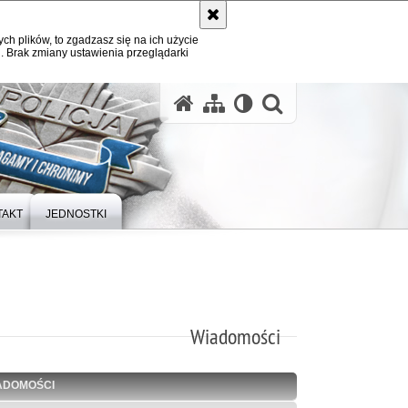
ych plików, to zgadzasz się na ich użycie
. Brak zmiany ustawienia przeglądarki
otwórz wysz
TAKT
JEDNOSTKI
Wiadomości
ADOMOŚCI