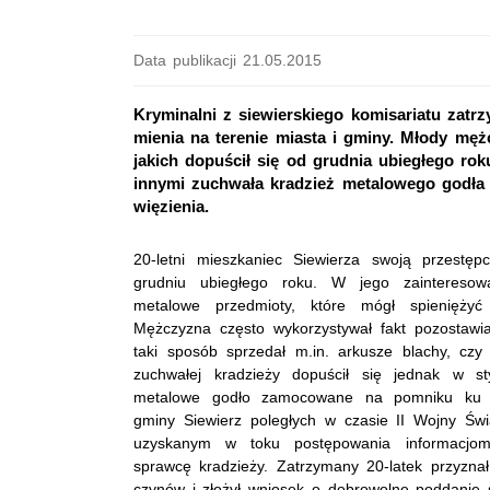
Data publikacji 21.05.2015
Kryminalni z siewierskiego komisariatu zatrz
mienia na terenie miasta i gminy. Młody męż
jakich dopuścił się od grudnia ubiegłego rok
innymi zuchwała kradzież metalowego godła 
więzienia.
20-letni mieszkaniec Siewierza swoją przestęp
grudniu ubiegłego roku. W jego zainteresowa
metalowe przedmioty, które mógł spienięży
Mężczyzna często wykorzystywał fakt pozostawi
taki sposób sprzedał m.in. arkusze blachy, czy
zuchwałej kradzieży dopuścił się jednak w st
metalowe godło zamocowane na pomniku ku c
gminy Siewierz poległych w czasie II Wojny Świ
uzyskanym w toku postępowania informacjom,
sprawcę kradzieży. Zatrzymany 20-latek przyzna
czynów i złożył wniosek o dobrowolne poddanie s