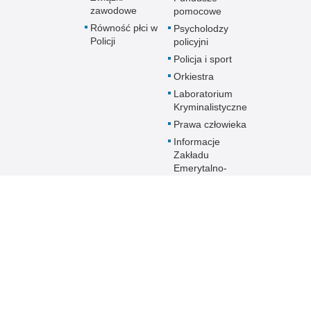
zawodowe
pomocowe
Równość płci w
Psycholodzy
Policji
policyjni
Policja i sport
Orkiestra
Laboratorium
Kryminalistyczne
Prawa człowieka
Informacje
Zakładu
Emerytalno-
Rentowego
MSWiA
Dokumenty dla
emerytów i
rencistów Policji
starających się o
pomoc socjalną