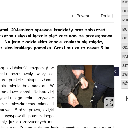
KI
OC
Powrót
Drukuj
PU
MU
ymali 20-letniego sprawcę kradzieży oraz zniszczeń
czyzna usłyszał łącznie pięć zarzutów za przestępstwa,
OD
u. Na jego złodziejskim koncie znalazła się między
OD
z siewierskiego pomnika. Grozi mu za to nawet 5 lat
PA
ST
czą działalność rozpoczął w
niu pozostawały wszystkie
ZW
ć w punkcie skupu złomu.
RÓ
ania mienia bez nadzoru. W
 metalowe drzwi. Najbardziej
yczniu tego roku, zrywając
zci mieszkańców miasta i
atowej. Stróże prawa, dzięki
 wytypowali potencjalnego
ł się już do zarzucanych mu
ię karze. O jego dalszym losie zdecyduje teraz prokurator i