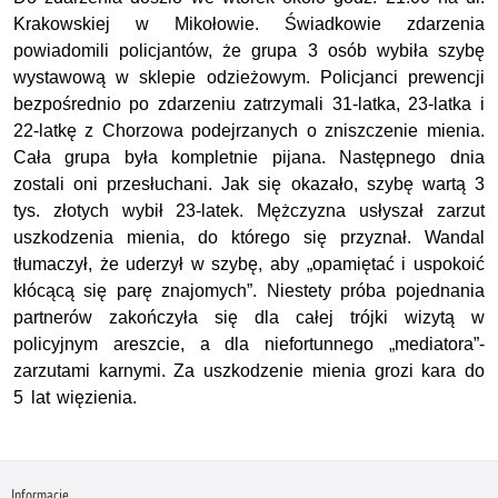
Krakowskiej w Mikołowie. Świadkowie zdarzenia
powiadomili policjantów, że grupa 3 osób wybiła szybę
wystawową w sklepie odzieżowym. Policjanci prewencji
bezpośrednio po zdarzeniu zatrzymali 31-latka, 23-latka i
22-latkę z Chorzowa podejrzanych o zniszczenie mienia.
Cała grupa była kompletnie pijana. Następnego dnia
zostali oni przesłuchani. Jak się okazało, szybę wartą 3
tys. złotych wybił 23-latek. Mężczyzna usłyszał zarzut
uszkodzenia mienia, do którego się przyznał. Wandal
tłumaczył, że uderzył w szybę, aby „opamiętać i uspokoić
kłócącą się parę znajomych”. Niestety próba pojednania
partnerów zakończyła się dla całej trójki wizytą w
policyjnym areszcie, a dla niefortunnego „mediatora”-
zarzutami karnymi. Za uszkodzenie mienia grozi kara do
5 lat więzienia.
Informacje