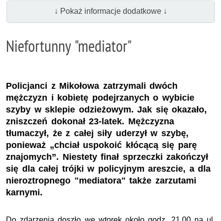
↓ Pokaż informacje dodatkowe ↓
Niefortunny "mediator"
Policjanci z Mikołowa zatrzymali dwóch
mężczyzn i kobietę podejrzanych o wybicie
szyby w sklepie odzieżowym. Jak się okazało,
zniszczeń dokonał 23-latek. Mężczyzna
tłumaczył, że z całej siły uderzył w szybę,
ponieważ „chciał uspokoić kłócącą się parę
znajomych”. Niestety finał sprzeczki zakończył
się dla całej trójki w policyjnym areszcie, a dla
nieroztropnego "mediatora" także zarzutami
karnymi.
Do zdarzenia doszło we wtorek około godz. 21.00 na ul.