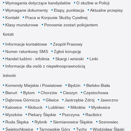
Wymagania dotyczące kandydatów
O służbie w Policji
Wymagane dokumenty
Etapy, punktacja
Aktualne przepisy
Kontakt
Praca w Korpusie Służby Cywilnej
Klasy mundurowe
Ponownie zostań policjantem
Kontakt
Informacje kontaktowe
Zespół Prasowy
Numer ratunkowy SMS
Zgłoś korupcję
Handel ludźmi - infolinia
Skargi i wnioski
Linki
Informacje dla osób z niepełnosprawnością
Jednostki
Komendy Miejskie i Powiatowe
Będzin
Bielsko-Biała
Bieruń
Bytom
Chorzów
Cieszyn
Częstochowa
Dąbrowa Górnicza
Gliwice
Jastrzębie Zdrój
Jaworzno
Katowice
Kłobuck
Lubliniec
Mikołów
Mysłowice
Myszków
Piekary Śląskie
Pszczyna
Racibórz
Ruda Śląska
Rybnik
Siemianowice Śląskie
Sosnowiec
Świętochłowice
Tarnowskie Góry
Tychy
Wodzisław Śląski