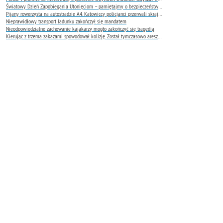
Światowy Dzień Zapobiegania Utonięciom – pamiętajmy o bezpieczeństwie nad wodą
Pijany rowerzysta na autostradzie A4. Katowiccy policjanci przerwali skrajnie niebezpieczną jazdę
Nieprawidłowy transport ładunku zakończył się mandatem
Nieodpowiedzialne zachowanie kajakarzy mogło zakończyć się tragedią
Kierując z trzema zakazami spowodował kolizję. Został tymczasowo aresztowany