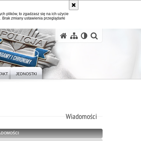
ych plików, to zgadzasz się na ich użycie
. Brak zmiany ustawienia przeglądarki
otwórz wysz
TAKT
JEDNOSTKI
Wiadomości
ADOMOŚCI