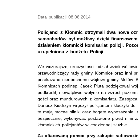
Data publikacji 08.08.2014
Policjanci z Kłomnic otrzymali dwa nowe oz
samochodów był możliwy dzięki finansowemu
działaniem kłomnicki komisariat policji. Poz
uzupełniona z budżetu Policji.
We wczorajszej uroczystości udział wzięli wójto
przewodniczący rady gminy Kłomnice oraz inni pr
przekazane nieobecnemu wójtowi gminy Mstów. W t
Kłomnicach podinsp. Jacek Pluta podziękował wój
podkreślił, niewątpliwie wpłynie na wzrost pozi
gości oraz mundurowych z komisariatu, Zastępca
Dariusz Kiedrzyn wręczył policjantom kluczyki 
te mają mocne silniki oraz bogate wyposażenie, a
bezpiecznie, wykonywać postawione przed nimi z
kłomnickich policjantów w codziennej służbie.
Za ofiarowaną pomoc przy zakupie radiowozów