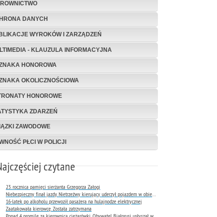
EROWNICTWO
HRONA DANYCH
BLIKACJE WYROKÓW I ZARZĄDZEŃ
LTIMEDIA - KLAUZULA INFORMACYJNA
ZNAKA HONOROWA
ZNAKA OKOLICZNOŚCIOWA
TRONATY HONOROWE
ATYSTYKA ZDARZEŃ
IĄZKI ZAWODOWE
WNOŚĆ PŁCI W POLICJI
Najczęściej czytane
23. rocznica pamięci sierżanta Grzegorza Załogi
Niebezpieczny finał jazdy. Nietrzeźwy kierujący uderzył pojazdem w obiekt Komendy Miejskiej Policji w Rybniku
16-latek po alkoholu przewoził pasażera na hulajnodze elektrycznej
Zaatakowała kierowcę. Została zatrzymana
Ponad 4 promile za kierownicą ciężarówki. Obywatel Białorusi usłyszał wyrok już następnego dnia