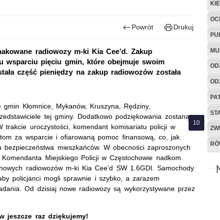
KI
OC
Powrót
Drukuj
PU
MU
nakowane radiowozy m-ki Kia Cee’d. Zakup
 wsparciu pięciu gmin, które obejmuje swoim
OD
ostała część pieniędzy na zakup radiowozów została
OD
PA
wie gmin Kłomnice, Mykanów, Kruszyna, Rędziny,
ST
zedstawiciele tej gminy. Dodatkowo podziękowania zostaną
rakcie uroczystości, komendant komisariatu policji w
ZW
tom za wsparcie i ofiarowaną pomoc finansową, co, jak
RÓ
omu bezpieczeństwa mieszkańców. W obecności zaproszonych
 Komendanta Miejskiego Policji w Częstochowie nadkom.
do nowych radiowozów m-ki Kia Cee’d SW 1.6GDI. Samochody
by policjanci mogli sprawnie i szybko, a zarazem
adania. Od dzisiaj nowe radiowozy są wykorzystywane przez
 jeszcze raz dziękujemy!