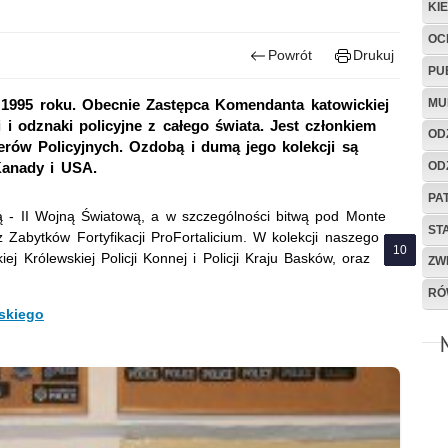
KI
OC
Powrót
Drukuj
PU
MU
d 1995 roku. Obecnie Zastępca Komendanta katowickiej
 i odznaki policyjne z całego świata. Jest członkiem
OD
erów Policyjnych. Ozdobą i dumą jego kolekcji są
OD
Kanady i USA.
PA
ią - II Wojną Światową, a w szczególności bitwą pod Monte
ST
Zabytków Fortyfikacji ProFortalicium. W kolekcji naszego
ej Królewskiej Policji Konnej i Policji Kraju Basków, oraz
ZW
RÓ
skiego