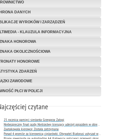
EROWNICTWO
HRONA DANYCH
BLIKACJE WYROKÓW I ZARZĄDZEŃ
LTIMEDIA - KLAUZULA INFORMACYJNA
ZNAKA HONOROWA
ZNAKA OKOLICZNOŚCIOWA
TRONATY HONOROWE
ATYSTYKA ZDARZEŃ
IĄZKI ZAWODOWE
WNOŚĆ PŁCI W POLICJI
Najczęściej czytane
23. rocznica pamięci sierżanta Grzegorza Załogi
Niebezpieczny finał jazdy. Nietrzeźwy kierujący uderzył pojazdem w obiekt Komendy Miejskiej Policji w Rybniku
Zaatakowała kierowcę. Została zatrzymana
Ponad 4 promile za kierownicą ciężarówki. Obywatel Białorusi usłyszał wyrok już następnego dnia
Pijany rowerzysta na autostradzie A4. Katowiccy policjanci przerwali skrajnie niebezpieczną jazdę