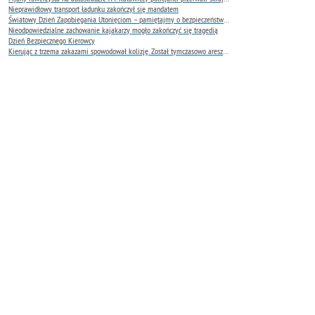
Nieprawidłowy transport ładunku zakończył się mandatem
Światowy Dzień Zapobiegania Utonięciom – pamiętajmy o bezpieczeństwie nad wodą
Nieodpowiedzialne zachowanie kajakarzy mogło zakończyć się tragedią
Dzień Bezpiecznego Kierowcy
Kierując z trzema zakazami spowodował kolizję. Został tymczasowo aresztowany