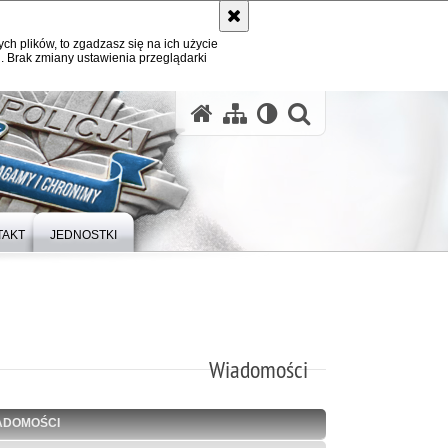
ych plików, to zgadzasz się na ich użycie
. Brak zmiany ustawienia przeglądarki
otwórz wysz
TAKT
JEDNOSTKI
Wiadomości
ADOMOŚCI