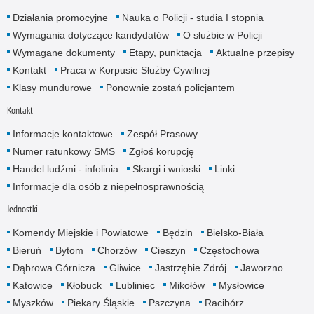
Działania promocyjne
Nauka o Policji - studia I stopnia
Wymagania dotyczące kandydatów
O służbie w Policji
Wymagane dokumenty
Etapy, punktacja
Aktualne przepisy
Kontakt
Praca w Korpusie Służby Cywilnej
Klasy mundurowe
Ponownie zostań policjantem
Kontakt
Informacje kontaktowe
Zespół Prasowy
Numer ratunkowy SMS
Zgłoś korupcję
Handel ludźmi - infolinia
Skargi i wnioski
Linki
Informacje dla osób z niepełnosprawnością
Jednostki
Komendy Miejskie i Powiatowe
Będzin
Bielsko-Biała
Bieruń
Bytom
Chorzów
Cieszyn
Częstochowa
Dąbrowa Górnicza
Gliwice
Jastrzębie Zdrój
Jaworzno
Katowice
Kłobuck
Lubliniec
Mikołów
Mysłowice
Myszków
Piekary Śląskie
Pszczyna
Racibórz