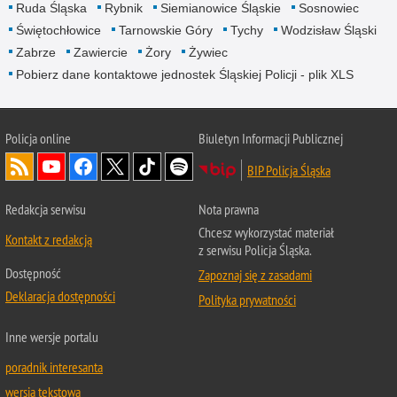
Ruda Śląska
Rybnik
Siemianowice Śląskie
Sosnowiec
Świętochłowice
Tarnowskie Góry
Tychy
Wodzisław Śląski
Zabrze
Zawiercie
Żory
Żywiec
Pobierz dane kontaktowe jednostek Śląskiej Policji - plik XLS
Policja online
Biuletyn Informacji Publicznej
BIP Policja Śląska
Redakcja serwisu
Nota prawna
Chcesz wykorzystać materiał
Kontakt z redakcją
z serwisu Policja Śląska.
Dostępność
Zapoznaj się z zasadami
Deklaracja dostępności
Polityka prywatności
Inne wersje portalu
poradnik interesanta
wersja tekstowa