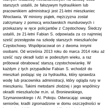
starszych ustalili, że fałszywym hydraulikiem lub
pracownikiem administracji jest 21-letni mieszkaniec
Wrocławia. W miniony piątek, mężczyzna został
zatrzymany z pomocą wrocławskich mundurowych i
przekazany w ręce policjantów z Częstochowy. Śledczy
ustalili, że 21-letni Fabian S. odpowiada za co najmniej
sześć przestępstw na szkodę starszych mieszkańców
Częstochowy. Współpracował on z dwoma innymi
osobami. Od września 2013 roku do marca 2014 roku aż
sześć razy okradł ludzi w podeszłym wieku, a raz
próbował obrabować starszą częstochowiankę. W
każdym z tych przypadków Fabian S. wchodził do
mieszkań podając się za hydraulika, który sprawdza
wodę lub pracownika administracji, który ogląda rury w
mieszkaniu. Takimi metodami złodziej i jego wspólnicy
okradli mieszkańców m.in. ul. Broniewskiego,
Szymanowskiego i Al. Pokoju. Odwracając uwagę
seniorów, kradli zgromadzone w domu oszczędności w