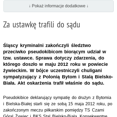
↓ Pokaż informacje dodatkowe ↓
Za ustawkę trafili do sądu
Śląscy kryminalni zakończyli śledztwo
przeciwko pseudokibicom biorącym udział w
tzw. ustawce. Sprawa dotyczy zdarzenia, do
którego doszło w maju 2012 roku w powiecie
żywieckim. W bójce uczestniczyli chuligani
sympatyzujący z Polonią Bytom i Stalą Bielsko-
Biała. Akt oskarżenia trafił właśnie do sądu.
Pseudokibice deklarujący sympatię do drużyn z Bytomia
i Bielska-Białej starli się ze sobą 15 maja 2012 roku, po
zakończonym meczu piłkarskim pomiędzy TS Czarni
Góral Żywiec i BKS Stal Bielsko-Biała. Konsekwentne