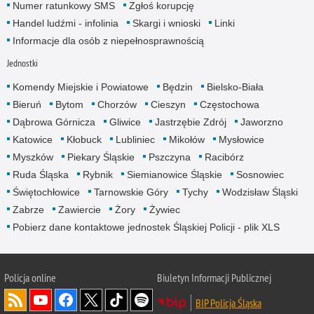
Numer ratunkowy SMS
Zgłoś korupcję
Handel ludźmi - infolinia
Skargi i wnioski
Linki
Informacje dla osób z niepełnosprawnością
Jednostki
Komendy Miejskie i Powiatowe
Będzin
Bielsko-Biała
Bieruń
Bytom
Chorzów
Cieszyn
Częstochowa
Dąbrowa Górnicza
Gliwice
Jastrzębie Zdrój
Jaworzno
Katowice
Kłobuck
Lubliniec
Mikołów
Mysłowice
Myszków
Piekary Śląskie
Pszczyna
Racibórz
Ruda Śląska
Rybnik
Siemianowice Śląskie
Sosnowiec
Świętochłowice
Tarnowskie Góry
Tychy
Wodzisław Śląski
Zabrze
Zawiercie
Żory
Żywiec
Pobierz dane kontaktowe jednostek Śląskiej Policji - plik XLS
Policja online
Biuletyn Informacji Publicznej
BIP Policja Śląska