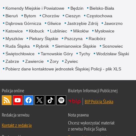
Komendy Miejskie i Powiatowe
Będzin
Bielsko-Biała
Bieruń
Bytom
Chorzów
Cieszyn
Częstochowa
Dąbrowa Górnicza
Gliwice
Jastrzębie Zdrój
Jaworzno
Katowice
Kłobuck
Lubliniec
Mikołów
Mysłowice
Myszków
Piekary Śląskie
Pszczyna
Racibórz
Ruda Śląska
Rybnik
Siemianowice Śląskie
Sosnowiec
Świętochłowice
Tarnowskie Góry
Tychy
Wodzisław Śląski
Zabrze
Zawiercie
Żory
Żywiec
Pobierz dane kontaktowe jednostek Śląskiej Policji - plik XLS
Policja online
Biuletyn Informacji Publicznej
BIP Policja Śląska
Redakcja serwisu
Nota prawna
Chcesz wykorzystać materiał
Kontakt z redakcją
z serwisu Policja Śląska.