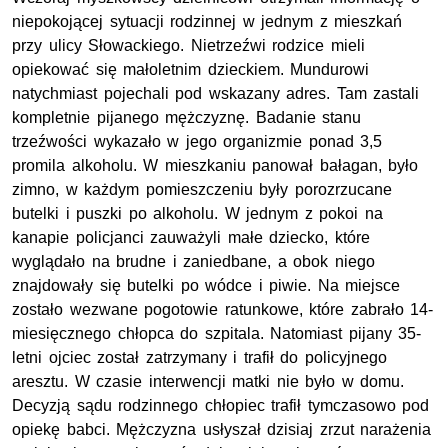
niepokojącej sytuacji rodzinnej w jednym z mieszkań
przy ulicy Słowackiego. Nietrzeźwi rodzice mieli
opiekować się małoletnim dzieckiem. Mundurowi
natychmiast pojechali pod wskazany adres. Tam zastali
kompletnie pijanego mężczyznę. Badanie stanu
trzeźwości wykazało w jego organizmie ponad 3,5
promila alkoholu. W mieszkaniu panował bałagan, było
zimno, w każdym pomieszczeniu były porozrzucane
butelki i puszki po alkoholu. W jednym z pokoi na
kanapie policjanci zauważyli małe dziecko, które
wyglądało na brudne i zaniedbane, a obok niego
znajdowały się butelki po wódce i piwie. Na miejsce
zostało wezwane pogotowie ratunkowe, które zabrało 14-
miesięcznego chłopca do szpitala. Natomiast pijany 35-
letni ojciec został zatrzymany i trafił do policyjnego
aresztu. W czasie interwencji matki nie było w domu.
Decyzją sądu rodzinnego chłopiec trafił tymczasowo pod
opiekę babci. Mężczyzna usłyszał dzisiaj zrzut narażenia