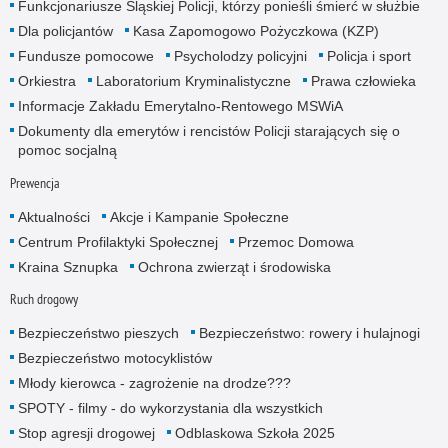
Funkcjonariusze Śląskiej Policji, którzy ponieśli śmierć w służbie
Dla policjantów
Kasa Zapomogowo Pożyczkowa (KZP)
Fundusze pomocowe
Psycholodzy policyjni
Policja i sport
Orkiestra
Laboratorium Kryminalistyczne
Prawa człowieka
Informacje Zakładu Emerytalno-Rentowego MSWiA
Dokumenty dla emerytów i rencistów Policji starających się o
pomoc socjalną
Prewencja
Aktualności
Akcje i Kampanie Społeczne
Centrum Profilaktyki Społecznej
Przemoc Domowa
Kraina Sznupka
Ochrona zwierząt i środowiska
Ruch drogowy
Bezpieczeństwo pieszych
Bezpieczeństwo: rowery i hulajnogi
Bezpieczeństwo motocyklistów
Młody kierowca - zagrożenie na drodze???
SPOTY - filmy - do wykorzystania dla wszystkich
Stop agresji drogowej
Odblaskowa Szkoła 2025