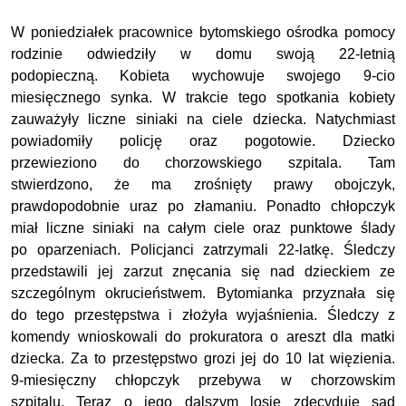
W poniedziałek pracownice bytomskiego ośrodka pomocy
rodzinie odwiedziły w domu swoją 22-letnią
podopieczną. Kobieta wychowuje swojego 9-cio
miesięcznego synka. W trakcie tego spotkania kobiety
zauważyły liczne siniaki na ciele dziecka. Natychmiast
powiadomiły policję oraz pogotowie. Dziecko
przewieziono do chorzowskiego szpitala. Tam
stwierdzono, że ma zrośnięty prawy obojczyk,
prawdopodobnie uraz po złamaniu. Ponadto chłopczyk
miał liczne siniaki na całym ciele oraz punktowe ślady
po oparzeniach. Policjanci zatrzymali 22-latkę. Śledczy
przedstawili jej zarzut znęcania się nad dzieckiem ze
szczególnym okrucieństwem. Bytomianka przyznała się
do tego przestępstwa i złożyła wyjaśnienia. Śledczy z
komendy wnioskowali do prokuratora o areszt dla matki
dziecka. Za to przestępstwo grozi jej do 10 lat więzienia.
9-miesięczny chłopczyk przebywa w chorzowskim
szpitalu. Teraz o jego dalszym losie zdecyduje sąd