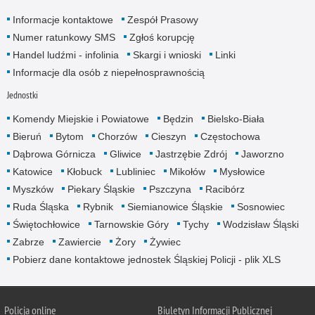
Informacje kontaktowe
Zespół Prasowy
Numer ratunkowy SMS
Zgłoś korupcję
Handel ludźmi - infolinia
Skargi i wnioski
Linki
Informacje dla osób z niepełnosprawnością
Jednostki
Komendy Miejskie i Powiatowe
Będzin
Bielsko-Biała
Bieruń
Bytom
Chorzów
Cieszyn
Częstochowa
Dąbrowa Górnicza
Gliwice
Jastrzębie Zdrój
Jaworzno
Katowice
Kłobuck
Lubliniec
Mikołów
Mysłowice
Myszków
Piekary Śląskie
Pszczyna
Racibórz
Ruda Śląska
Rybnik
Siemianowice Śląskie
Sosnowiec
Świętochłowice
Tarnowskie Góry
Tychy
Wodzisław Śląski
Zabrze
Zawiercie
Żory
Żywiec
Pobierz dane kontaktowe jednostek Śląskiej Policji - plik XLS
Policja online
Biuletyn Informacji Publicznej