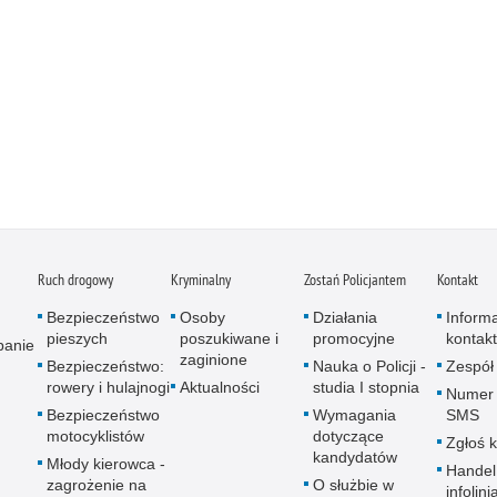
Ruch drogowy
Kryminalny
Zostań Policjantem
Kontakt
Bezpieczeństwo
Osoby
Działania
Inform
pieszych
poszukiwane i
promocyjne
kontak
panie
zaginione
Bezpieczeństwo:
Nauka o Policji -
Zespół
rowery i hulajnogi
Aktualności
studia I stopnia
Numer 
Bezpieczeństwo
Wymagania
SMS
motocyklistów
dotyczące
Zgłoś 
kandydatów
Młody kierowca -
Handel
zagrożenie na
O służbie w
infolini