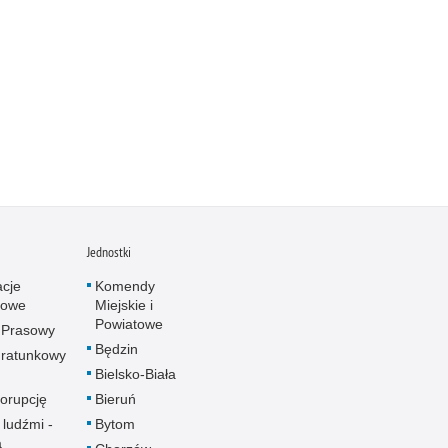
Jednostki
acje
Komendy
towe
Miejskie i
Powiatowe
 Prasowy
Będzin
ratunkowy
Bielsko-Biała
korupcję
Bieruń
 ludźmi -
Bytom
a