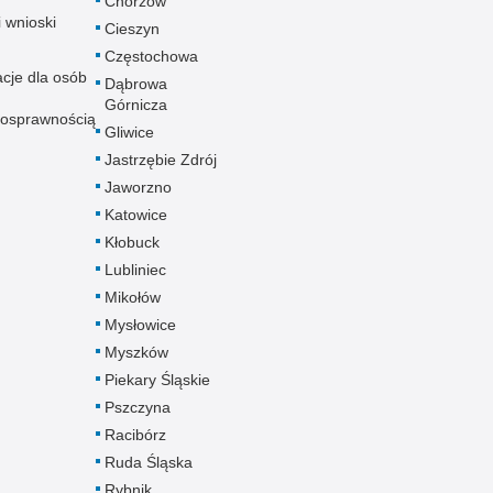
Chorzów
i wnioski
Cieszyn
Częstochowa
acje dla osób
Dąbrowa
Górnicza
nosprawnością
Gliwice
Jastrzębie Zdrój
Jaworzno
Katowice
Kłobuck
Lubliniec
Mikołów
Mysłowice
Myszków
Piekary Śląskie
Pszczyna
Racibórz
Ruda Śląska
Rybnik