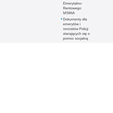
Emerytalno-
Rentowego
MSWiA
Dokumenty dla
emerytów i
rencistów Policji
starających się o
pomoc socjalną