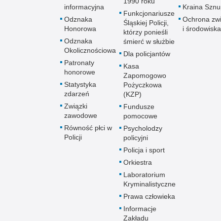
1990 roku
informacyjna
Kraina Szn
Funkcjonariusze
Odznaka
Ochrona zwi
Śląskiej Policji,
Honorowa
i środowiska
którzy ponieśli
Odznaka
śmierć w służbie
Okolicznościowa
Dla policjantów
Patronaty
Kasa
honorowe
Zapomogowo
Statystyka
Pożyczkowa
zdarzeń
(KZP)
Związki
Fundusze
zawodowe
pomocowe
Równość płci w
Psycholodzy
Policji
policyjni
Policja i sport
Orkiestra
Laboratorium
Kryminalistyczne
Prawa człowieka
Informacje
Zakładu