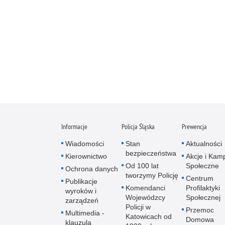
Informacje
Policja Śląska
Prewencja
Wiadomości
Stan
Aktualności
bezpieczeństwa
Kierownictwo
Akcje i Kam
Od 100 lat
Społeczne
Ochrona danych
tworzymy Policję
Centrum
Publikacje
Komendanci
Profilaktyki
wyroków i
Wojewódzcy
Społecznej
zarządzeń
Policji w
Przemoc
Multimedia -
Katowicach od
Domowa
klauzula