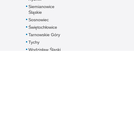
Siemianowice
Śląskie
Sosnowiec
Świętochłowice
Tarnowskie Góry
Tychy
Wodzisław Śląski
Zabrze
Zawiercie
Żory
Żywiec
Pobierz dane
kontaktowe
jednostek
Śląskiej Policji -
plik XLS