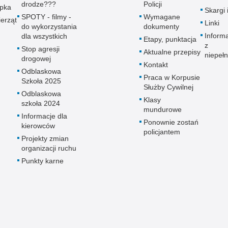
drodze???
Policji
upka
Skargi 
SPOTY - filmy -
Wymagane
erząt
Linki
do wykorzystania
dokumenty
Inform
dla wszystkich
Etapy, punktacja
z
Stop agresji
Aktualne przepisy
niepeł
drogowej
Kontakt
Odblaskowa
Praca w Korpusie
Szkoła 2025
Służby Cywilnej
Odblaskowa
Klasy
szkoła 2024
mundurowe
Informacje dla
Ponownie zostań
kierowców
policjantem
Projekty zmian
organizacji ruchu
Punkty karne