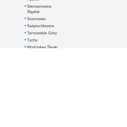
Siemianowice
Śląskie
Sosnowiec
Świętochłowice
Tarnowskie Góry
Tychy
Wodzisław Śląski
Zabrze
Zawiercie
Żory
Żywiec
Pobierz dane
kontaktowe
jednostek
Śląskiej Policji -
plik XLS