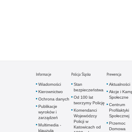
Informacje
Policja Śląska
Prewencja
Wiadomości
Stan
Aktualności
bezpieczeństwa
Kierownictwo
Akcje i Kam
Od 100 lat
Społeczne
Ochrona danych
tworzymy Policję
Centrum
Publikacje
Komendanci
Profilaktyki
wyroków i
Wojewódzcy
Społecznej
zarządzeń
Policji w
Przemoc
Multimedia -
Katowicach od
Domowa
klauzula