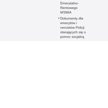
Emerytalno-
Rentowego
MSWiA
Dokumenty dla
emerytów i
rencistów Policji
starających się o
pomoc socjalną