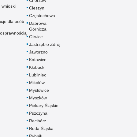
Chorzów
i wnioski
Cieszyn
Częstochowa
acje dla osób
Dąbrowa
Górnicza
nosprawnością
Gliwice
Jastrzębie Zdrój
Jaworzno
Katowice
Kłobuck
Lubliniec
Mikołów
Mysłowice
Myszków
Piekary Śląskie
Pszczyna
Racibórz
Ruda Śląska
Rybnik