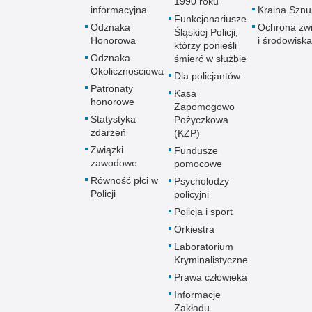
1990 roku
informacyjna
Kraina Szn
Funkcjonariusze
Odznaka
Ochrona zwi
Śląskiej Policji,
Honorowa
i środowiska
którzy ponieśli
Odznaka
śmierć w służbie
Okolicznościowa
Dla policjantów
Patronaty
Kasa
honorowe
Zapomogowo
Statystyka
Pożyczkowa
zdarzeń
(KZP)
Związki
Fundusze
zawodowe
pomocowe
Równość płci w
Psycholodzy
Policji
policyjni
Policja i sport
Orkiestra
Laboratorium
Kryminalistyczne
Prawa człowieka
Informacje
Zakładu