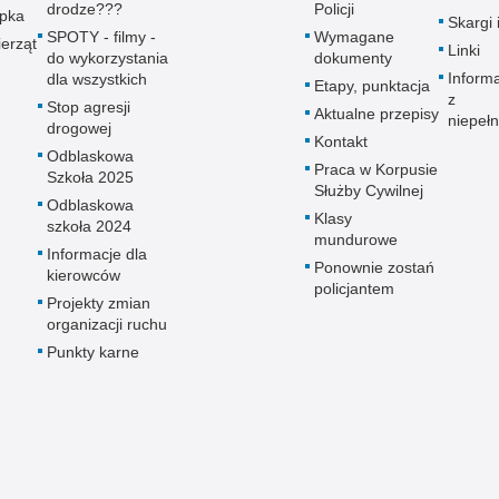
drodze???
Policji
upka
Skargi 
SPOTY - filmy -
Wymagane
erząt
Linki
do wykorzystania
dokumenty
Inform
dla wszystkich
Etapy, punktacja
z
Stop agresji
Aktualne przepisy
niepeł
drogowej
Kontakt
Odblaskowa
Praca w Korpusie
Szkoła 2025
Służby Cywilnej
Odblaskowa
Klasy
szkoła 2024
mundurowe
Informacje dla
Ponownie zostań
kierowców
policjantem
Projekty zmian
organizacji ruchu
Punkty karne