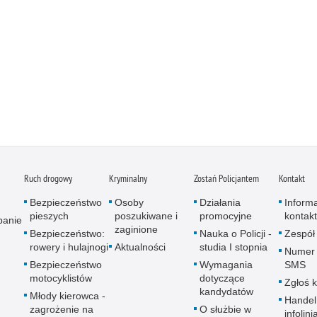
Ruch drogowy
Kryminalny
Zostań Policjantem
Kontakt
Bezpieczeństwo
Osoby
Działania
Inform
pieszych
poszukiwane i
promocyjne
kontak
panie
zaginione
Bezpieczeństwo:
Nauka o Policji -
Zespół
rowery i hulajnogi
Aktualności
studia I stopnia
Numer 
Bezpieczeństwo
Wymagania
SMS
motocyklistów
dotyczące
Zgłoś 
kandydatów
Młody kierowca -
Handel
zagrożenie na
O służbie w
infolini