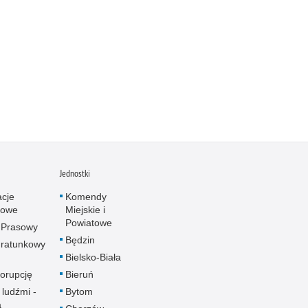
Jednostki
acje
Komendy
towe
Miejskie i
Powiatowe
 Prasowy
Będzin
ratunkowy
Bielsko-Biała
korupcję
Bieruń
 ludźmi -
Bytom
a