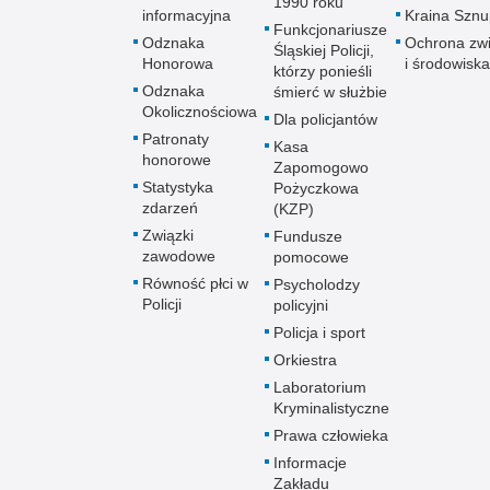
1990 roku
informacyjna
Kraina Szn
Funkcjonariusze
Odznaka
Ochrona zwi
Śląskiej Policji,
Honorowa
i środowiska
którzy ponieśli
Odznaka
śmierć w służbie
Okolicznościowa
Dla policjantów
Patronaty
Kasa
honorowe
Zapomogowo
Statystyka
Pożyczkowa
zdarzeń
(KZP)
Związki
Fundusze
zawodowe
pomocowe
Równość płci w
Psycholodzy
Policji
policyjni
Policja i sport
Orkiestra
Laboratorium
Kryminalistyczne
Prawa człowieka
Informacje
Zakładu