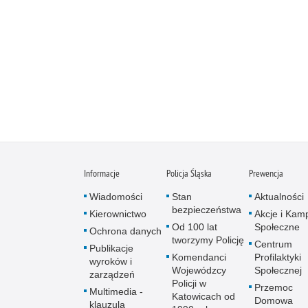
Informacje
Policja Śląska
Prewencja
Wiadomości
Stan
Aktualności
bezpieczeństwa
Kierownictwo
Akcje i Kam
Od 100 lat
Społeczne
Ochrona danych
tworzymy Policję
Centrum
Publikacje
Komendanci
Profilaktyki
wyroków i
Wojewódzcy
Społecznej
zarządzeń
Policji w
Przemoc
Multimedia -
Katowicach od
Domowa
klauzula