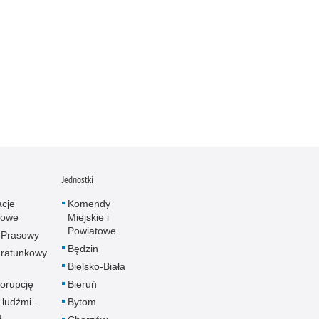
Jednostki
acje
Komendy
towe
Miejskie i
Powiatowe
 Prasowy
Będzin
ratunkowy
Bielsko-Biała
korupcję
Bieruń
 ludźmi -
Bytom
a