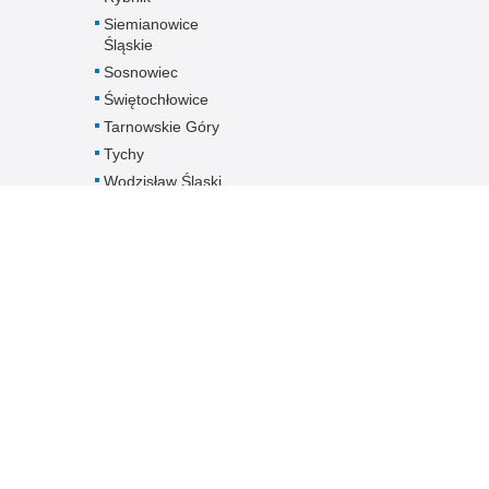
Siemianowice
Śląskie
Sosnowiec
Świętochłowice
Tarnowskie Góry
Tychy
Wodzisław Śląski
Zabrze
Zawiercie
Żory
Żywiec
Pobierz dane
kontaktowe
jednostek
Śląskiej Policji -
plik XLS