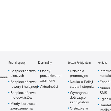
Ruch drogowy
Kryminalny
Zostań Policjantem
Kontakt
Bezpieczeństwo
Osoby
Działania
Inform
pieszych
poszukiwane i
promocyjne
kontak
panie
zaginione
Bezpieczeństwo:
Nauka o Policji -
Zespół
rowery i hulajnogi
Aktualności
studia I stopnia
Numer 
Bezpieczeństwo
Wymagania
SMS
motocyklistów
dotyczące
Zgłoś 
kandydatów
Młody kierowca -
Handel
zagrożenie na
O służbie w
infolini