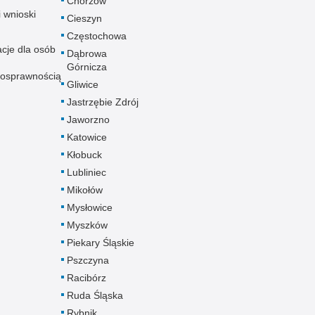
Chorzów
i wnioski
Cieszyn
Częstochowa
acje dla osób
Dąbrowa
Górnicza
nosprawnością
Gliwice
Jastrzębie Zdrój
Jaworzno
Katowice
Kłobuck
Lubliniec
Mikołów
Mysłowice
Myszków
Piekary Śląskie
Pszczyna
Racibórz
Ruda Śląska
Rybnik