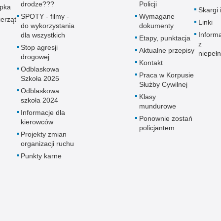
drodze???
Policji
upka
Skargi 
SPOTY - filmy -
Wymagane
erząt
Linki
do wykorzystania
dokumenty
Inform
dla wszystkich
Etapy, punktacja
z
Stop agresji
Aktualne przepisy
niepeł
drogowej
Kontakt
Odblaskowa
Praca w Korpusie
Szkoła 2025
Służby Cywilnej
Odblaskowa
Klasy
szkoła 2024
mundurowe
Informacje dla
Ponownie zostań
kierowców
policjantem
Projekty zmian
organizacji ruchu
Punkty karne