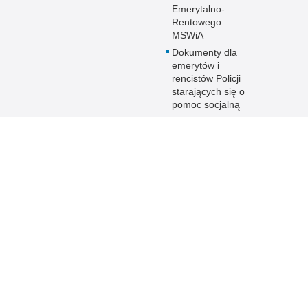
Emerytalno-
Rentowego
MSWiA
Dokumenty dla
emerytów i
rencistów Policji
starających się o
pomoc socjalną