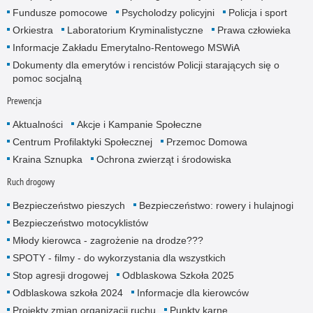
Fundusze pomocowe
Psycholodzy policyjni
Policja i sport
Orkiestra
Laboratorium Kryminalistyczne
Prawa człowieka
Informacje Zakładu Emerytalno-Rentowego MSWiA
Dokumenty dla emerytów i rencistów Policji starających się o
pomoc socjalną
Prewencja
Aktualności
Akcje i Kampanie Społeczne
Centrum Profilaktyki Społecznej
Przemoc Domowa
Kraina Sznupka
Ochrona zwierząt i środowiska
Ruch drogowy
Bezpieczeństwo pieszych
Bezpieczeństwo: rowery i hulajnogi
Bezpieczeństwo motocyklistów
Młody kierowca - zagrożenie na drodze???
SPOTY - filmy - do wykorzystania dla wszystkich
Stop agresji drogowej
Odblaskowa Szkoła 2025
Odblaskowa szkoła 2024
Informacje dla kierowców
Projekty zmian organizacji ruchu
Punkty karne