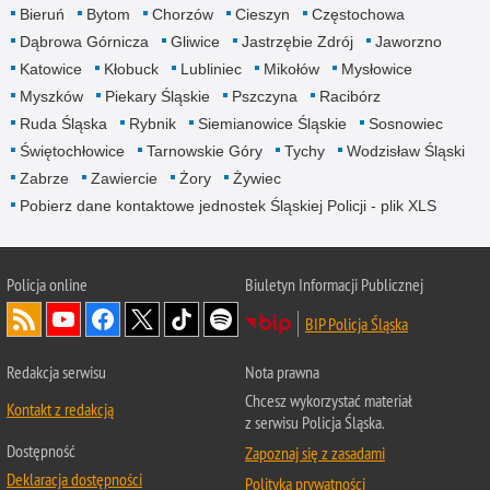
Bieruń
Bytom
Chorzów
Cieszyn
Częstochowa
Dąbrowa Górnicza
Gliwice
Jastrzębie Zdrój
Jaworzno
Katowice
Kłobuck
Lubliniec
Mikołów
Mysłowice
Myszków
Piekary Śląskie
Pszczyna
Racibórz
Ruda Śląska
Rybnik
Siemianowice Śląskie
Sosnowiec
Świętochłowice
Tarnowskie Góry
Tychy
Wodzisław Śląski
Zabrze
Zawiercie
Żory
Żywiec
Pobierz dane kontaktowe jednostek Śląskiej Policji - plik XLS
Policja online
Biuletyn Informacji Publicznej
BIP Policja Śląska
Redakcja serwisu
Nota prawna
Chcesz wykorzystać materiał
Kontakt z redakcją
z serwisu Policja Śląska.
Dostępność
Zapoznaj się z zasadami
Deklaracja dostępności
Polityka prywatności