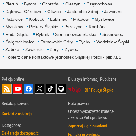
Bieruń
Bytom
Chorzów
Cieszyn
Częstochowa
Dąbrowa Górnicza
Gliwice
Jastrzębie Zdrój
Jaworzno
Katowice
Kłobuck
Lubliniec
Mikołów
Mysłowice
Myszków
Piekary Śląskie
Pszczyna
Racibórz
Ruda Śląska
Rybnik
Siemianowice Śląskie
Sosnowiec
Świętochłowice
Tarnowskie Góry
Tychy
Wodzisław Śląski
Zabrze
Zawiercie
Żory
Żywiec
Pobierz dane kontaktowe jednostek Śląskiej Policji - plik XLS
Policja online
Biuletyn Informacji Publicznej
BIP Policja Śląska
Redakcja serwisu
Nota prawna
Chcesz wykorzystać materiał
Kontakt z redakcją
z serwisu Policja Śląska.
Dostępność
Zapoznaj się z zasadami
Deklaracja dostępności
Polityka prywatności