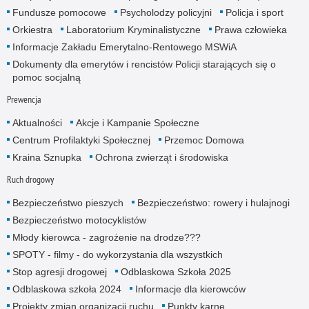
Fundusze pomocowe
Psycholodzy policyjni
Policja i sport
Orkiestra
Laboratorium Kryminalistyczne
Prawa człowieka
Informacje Zakładu Emerytalno-Rentowego MSWiA
Dokumenty dla emerytów i rencistów Policji starających się o
pomoc socjalną
Prewencja
Aktualności
Akcje i Kampanie Społeczne
Centrum Profilaktyki Społecznej
Przemoc Domowa
Kraina Sznupka
Ochrona zwierząt i środowiska
Ruch drogowy
Bezpieczeństwo pieszych
Bezpieczeństwo: rowery i hulajnogi
Bezpieczeństwo motocyklistów
Młody kierowca - zagrożenie na drodze???
SPOTY - filmy - do wykorzystania dla wszystkich
Stop agresji drogowej
Odblaskowa Szkoła 2025
Odblaskowa szkoła 2024
Informacje dla kierowców
Projekty zmian organizacji ruchu
Punkty karne