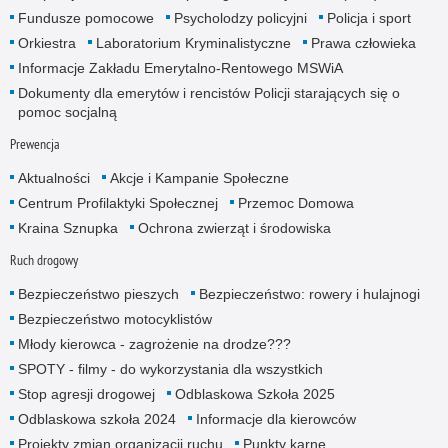
Fundusze pomocowe
Psycholodzy policyjni
Policja i sport
Orkiestra
Laboratorium Kryminalistyczne
Prawa człowieka
Informacje Zakładu Emerytalno-Rentowego MSWiA
Dokumenty dla emerytów i rencistów Policji starających się o
pomoc socjalną
Prewencja
Aktualności
Akcje i Kampanie Społeczne
Centrum Profilaktyki Społecznej
Przemoc Domowa
Kraina Sznupka
Ochrona zwierząt i środowiska
Ruch drogowy
Bezpieczeństwo pieszych
Bezpieczeństwo: rowery i hulajnogi
Bezpieczeństwo motocyklistów
Młody kierowca - zagrożenie na drodze???
SPOTY - filmy - do wykorzystania dla wszystkich
Stop agresji drogowej
Odblaskowa Szkoła 2025
Odblaskowa szkoła 2024
Informacje dla kierowców
Projekty zmian organizacji ruchu
Punkty karne