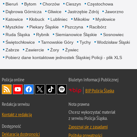
Bieruń
Bytom
Chorzów
Cieszyn
Częstochowa
Dąbrowa Górnicza
Gliwice
Jastrzębie Zdrój
Jaworzno
Katowice
Kłobuck
Lubliniec
Mikołów
Mysłowice
Myszków
Piekary Śląskie
Pszczyna
Racibórz
Ruda Śląska
Rybnik
Siemianowice Śląskie
Sosnowiec
Świętochłowice
Tarnowskie Góry
Tychy
Wodzisław Śląski
Zabrze
Zawiercie
Żory
Żywiec
Pobierz dane kontaktowe jednostek Śląskiej Policji - plik XLS
Policja online
Biuletyn Informacji Publicznej
BIP Policja Śląska
Redakcja serwisu
Nota prawna
Chcesz wykorzystać materiał
Kontakt z redakcją
z serwisu Policja Śląska.
Dostępność
Zapoznaj się z zasadami
Deklaracja dostępności
Polityka prywatności