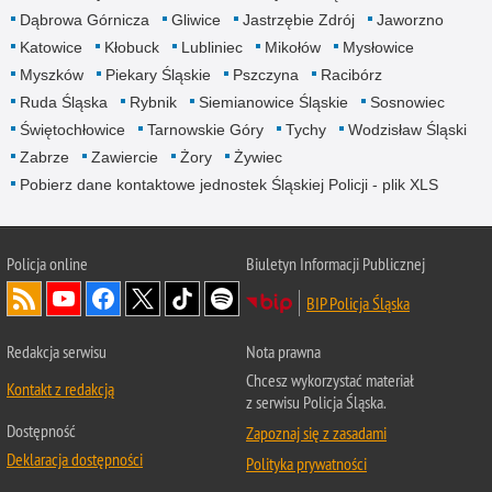
Dąbrowa Górnicza
Gliwice
Jastrzębie Zdrój
Jaworzno
Katowice
Kłobuck
Lubliniec
Mikołów
Mysłowice
Myszków
Piekary Śląskie
Pszczyna
Racibórz
Ruda Śląska
Rybnik
Siemianowice Śląskie
Sosnowiec
Świętochłowice
Tarnowskie Góry
Tychy
Wodzisław Śląski
Zabrze
Zawiercie
Żory
Żywiec
Pobierz dane kontaktowe jednostek Śląskiej Policji - plik XLS
Policja online
Biuletyn Informacji Publicznej
BIP Policja Śląska
Redakcja serwisu
Nota prawna
Chcesz wykorzystać materiał
Kontakt z redakcją
z serwisu Policja Śląska.
Dostępność
Zapoznaj się z zasadami
Deklaracja dostępności
Polityka prywatności