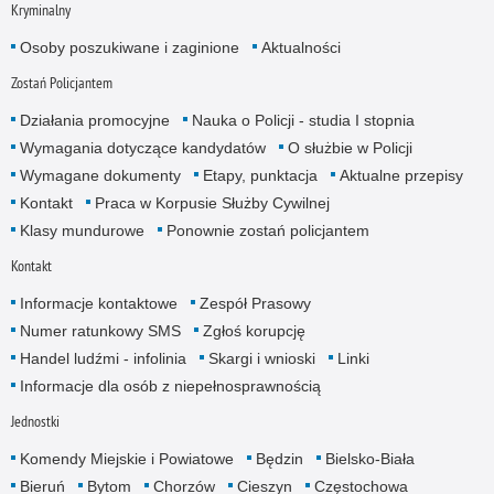
Kryminalny
Osoby poszukiwane i zaginione
Aktualności
Zostań Policjantem
Działania promocyjne
Nauka o Policji - studia I stopnia
Wymagania dotyczące kandydatów
O służbie w Policji
Wymagane dokumenty
Etapy, punktacja
Aktualne przepisy
Kontakt
Praca w Korpusie Służby Cywilnej
Klasy mundurowe
Ponownie zostań policjantem
Kontakt
Informacje kontaktowe
Zespół Prasowy
Numer ratunkowy SMS
Zgłoś korupcję
Handel ludźmi - infolinia
Skargi i wnioski
Linki
Informacje dla osób z niepełnosprawnością
Jednostki
Komendy Miejskie i Powiatowe
Będzin
Bielsko-Biała
Bieruń
Bytom
Chorzów
Cieszyn
Częstochowa