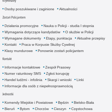
Kryminalny
Osoby poszukiwane i zaginione
Aktualności
Zostań Policjantem
Działania promocyjne
Nauka o Policji - studia I stopnia
Wymagania dotyczące kandydatów
O służbie w Policji
Wymagane dokumenty
Etapy, punktacja
Aktualne przepisy
Kontakt
Praca w Korpusie Służby Cywilnej
Klasy mundurowe
Ponownie zostań policjantem
Kontakt
Informacje kontaktowe
Zespół Prasowy
Numer ratunkowy SMS
Zgłoś korupcję
Handel ludźmi - infolinia
Skargi i wnioski
Linki
Informacje dla osób z niepełnosprawnością
Jednostki
Komendy Miejskie i Powiatowe
Będzin
Bielsko-Biała
Bieruń
Bytom
Chorzów
Cieszyn
Częstochowa