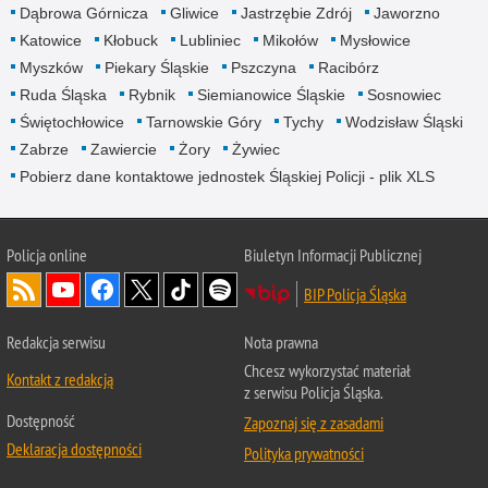
Dąbrowa Górnicza
Gliwice
Jastrzębie Zdrój
Jaworzno
Katowice
Kłobuck
Lubliniec
Mikołów
Mysłowice
Myszków
Piekary Śląskie
Pszczyna
Racibórz
Ruda Śląska
Rybnik
Siemianowice Śląskie
Sosnowiec
Świętochłowice
Tarnowskie Góry
Tychy
Wodzisław Śląski
Zabrze
Zawiercie
Żory
Żywiec
Pobierz dane kontaktowe jednostek Śląskiej Policji - plik XLS
Policja online
Biuletyn Informacji Publicznej
BIP Policja Śląska
Redakcja serwisu
Nota prawna
Chcesz wykorzystać materiał
Kontakt z redakcją
z serwisu Policja Śląska.
Dostępność
Zapoznaj się z zasadami
Deklaracja dostępności
Polityka prywatności