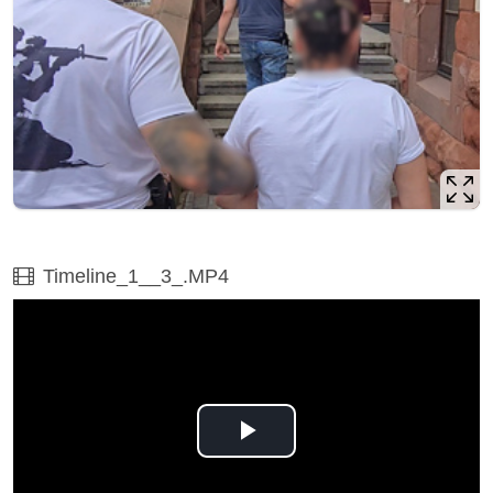
Film
Timeline_1__3_.MP4
Odtwórz