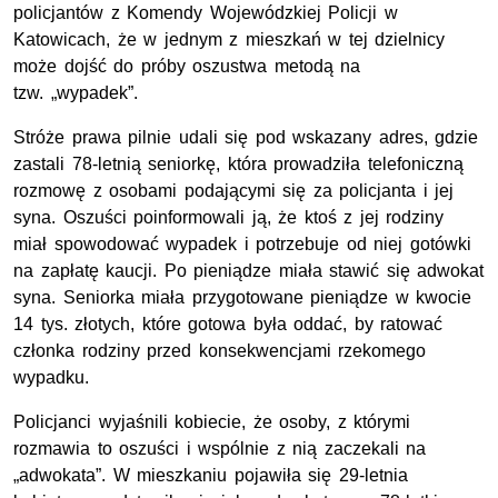
policjantów z Komendy Wojewódzkiej Policji w
Katowicach, że w jednym z mieszkań w tej dzielnicy
może dojść do próby oszustwa metodą na
tzw.
„wypadek”.
Stróże prawa pilnie udali się pod wskazany adres, gdzie
zastali 78-letnią seniorkę, która prowadziła telefoniczną
rozmowę z osobami podającymi się za policjanta i jej
syna. Oszuści poinformowali ją, że ktoś z jej rodziny
miał spowodować wypadek i potrzebuje od niej gotówki
na zapłatę kaucji. Po pieniądze miała stawić się adwokat
syna. Seniorka miała przygotowane pieniądze w kwocie
14 tys.
złotych, które gotowa była oddać, by ratować
członka rodziny przed konsekwencjami rzekomego
wypadku.
Policjanci wyjaśnili kobiecie, że osoby, z którymi
rozmawia to oszuści i wspólnie z nią zaczekali na
„adwokata”. W mieszkaniu pojawiła się 29-letnia