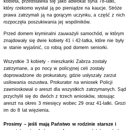
kobieta, przedstawiła się jako adwokat syna 78-latki,
który rzekomo wysłał ją po pieniądze na kaucje. Stróże
prawa zatrzymali ją na gorącym uczynku, a część z nich
rozpoczęła poszukiwania jej wspólników.
Przed domem kryminalni zauważyli samochód, w którym
znajdowały się dwie kobiety 41 i 42-latka, które nie były
w stanie wyjaśnić, co robią pod domem seniorki.
Wszystkie 3 kobiety - mieszkanki Zabrza zostały
zatrzymane, a po nocy w policyjnej celi zostały
doprowadzone do prokuratury, gdzie usłyszały zarzut
usiłowania oszustwa. Prokurator na wniosek Policji
zawnioskował o areszt dla wszystkich zatrzymanych. Sąd
przychylił się do dwóch z trzech wniosków, stosując
areszt na okres 3 miesięcy wobec 29 oraz 41-latki. Grozi
im do 8 lat więzienia.
Prosimy – jeśli mają Państwo w rodzinie starsze i