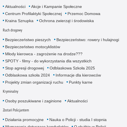
Aktualności
Akcje i Kampanie Społeczne
Centrum Profilaktyki Społecznej
Przemoc Domowa
Kraina Sznupka
Ochrona zwierząt i środowiska
Ruch drogowy
Bezpieczeństwo pieszych
Bezpieczeństwo: rowery i hulajnogi
Bezpieczeństwo motocyklistów
Młody kierowca - zagrożenie na drodze???
SPOTY - filmy - do wykorzystania dla wszystkich
Stop agresji drogowej
Odblaskowa Szkoła 2025
Odblaskowa szkoła 2024
Informacje dla kierowców
Projekty zmian organizacji ruchu
Punkty karne
Kryminalny
Osoby poszukiwane i zaginione
Aktualności
Zostań Policjantem
Działania promocyjne
Nauka o Policji - studia I stopnia
Wymagania dotyczące kandydatów
O służbie w Policji