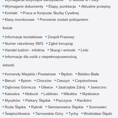
Wymagane dokumenty
Etapy, punktacja
Aktualne przepisy
Kontakt
Praca w Korpusie Służby Cywilnej
Klasy mundurowe
Ponownie zostań policjantem
Kontakt
Informacje kontaktowe
Zespół Prasowy
Numer ratunkowy SMS
Zgłoś korupcję
Handel ludźmi - infolinia
Skargi i wnioski
Linki
Informacje dla osób z niepełnosprawnością
Jednostki
Komendy Miejskie i Powiatowe
Będzin
Bielsko-Biała
Bieruń
Bytom
Chorzów
Cieszyn
Częstochowa
Dąbrowa Górnicza
Gliwice
Jastrzębie Zdrój
Jaworzno
Katowice
Kłobuck
Lubliniec
Mikołów
Mysłowice
Myszków
Piekary Śląskie
Pszczyna
Racibórz
Ruda Śląska
Rybnik
Siemianowice Śląskie
Sosnowiec
Świętochłowice
Tarnowskie Góry
Tychy
Wodzisław Śląski