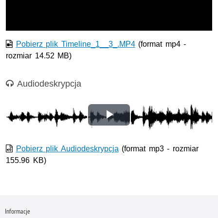
wideo
Pobierz plik Timeline_1__3_.MP4
(format mp4 -
rozmiar 14.52 MB)
Nagranie audio
Audiodeskrypcja
Odtwórz
wideo
Pobierz plik Audiodeskrypcja
(format mp3 - rozmiar
155.96 KB)
Informacje