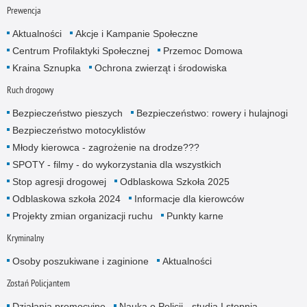
Prewencja
Aktualności
Akcje i Kampanie Społeczne
Centrum Profilaktyki Społecznej
Przemoc Domowa
Kraina Sznupka
Ochrona zwierząt i środowiska
Ruch drogowy
Bezpieczeństwo pieszych
Bezpieczeństwo: rowery i hulajnogi
Bezpieczeństwo motocyklistów
Młody kierowca - zagrożenie na drodze???
SPOTY - filmy - do wykorzystania dla wszystkich
Stop agresji drogowej
Odblaskowa Szkoła 2025
Odblaskowa szkoła 2024
Informacje dla kierowców
Projekty zmian organizacji ruchu
Punkty karne
Kryminalny
Osoby poszukiwane i zaginione
Aktualności
Zostań Policjantem
Działania promocyjne
Nauka o Policji - studia I stopnia