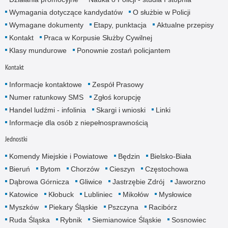
Wymagania dotyczące kandydatów
O służbie w Policji
Wymagane dokumenty
Etapy, punktacja
Aktualne przepisy
Kontakt
Praca w Korpusie Służby Cywilnej
Klasy mundurowe
Ponownie zostań policjantem
Kontakt
Informacje kontaktowe
Zespół Prasowy
Numer ratunkowy SMS
Zgłoś korupcję
Handel ludźmi - infolinia
Skargi i wnioski
Linki
Informacje dla osób z niepełnosprawnością
Jednostki
Komendy Miejskie i Powiatowe
Będzin
Bielsko-Biała
Bieruń
Bytom
Chorzów
Cieszyn
Częstochowa
Dąbrowa Górnicza
Gliwice
Jastrzębie Zdrój
Jaworzno
Katowice
Kłobuck
Lubliniec
Mikołów
Mysłowice
Myszków
Piekary Śląskie
Pszczyna
Racibórz
Ruda Śląska
Rybnik
Siemianowice Śląskie
Sosnowiec