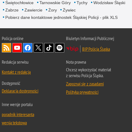
Świętochłowice
Tarnowskie Góry
Tychy
Wodzisław Śląski
Zabrze
Zawiercie
Żory
Żywiec
Pobierz dane kontaktowe jednostek Śląskiej Policji - plik XLS
Policja online
Biuletyn Informacji Publicznej
BIP Policja Śląska
Redakcja serwisu
Nota prawna
Chcesz wykorzystać materiał
Kontakt z redakcją
z serwisu Policja Śląska.
Dostępność
Zapoznaj się z zasadami
Deklaracja dostępności
Polityka prywatności
Inne wersje portalu
poradnik interesanta
wersja tekstowa