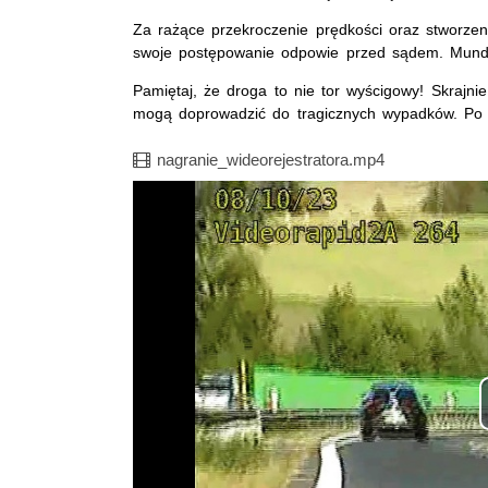
Za rażące przekroczenie prędkości oraz stworze
swoje postępowanie odpowie przed sądem. Mundu
Pamiętaj, że droga to nie tor wyścigowy! Skrajn
mogą doprowadzić do tragicznych wypadków. Po r
Film
nagranie_wideorejestratora.mp4