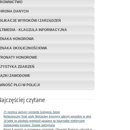
EROWNICTWO
HRONA DANYCH
BLIKACJE WYROKÓW I ZARZĄDZEŃ
LTIMEDIA - KLAUZULA INFORMACYJNA
ZNAKA HONOROWA
ZNAKA OKOLICZNOŚCIOWA
TRONATY HONOROWE
ATYSTYKA ZDARZEŃ
IĄZKI ZAWODOWE
WNOŚĆ PŁCI W POLICJI
Najczęściej czytane
23. rocznica pamięci sierżanta Grzegorza Załogi
Niebezpieczny finał jazdy. Nietrzeźwy kierujący uderzył pojazdem w obiekt Komendy Miejskiej Policji w Rybniku
16-latek po alkoholu przewoził pasażera na hulajnodze elektrycznej
Zaatakowała kierowcę. Została zatrzymana
Ponad 4 promile za kierownicą ciężarówki. Obywatel Białorusi usłyszał wyrok już następnego dnia