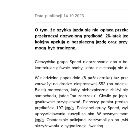
Data publikacji 14.10.2023
O tym, że szybka jazda się nie opłaca przek
przekroczył dozwoloną prędkość. 26-latek je
kolejny apelują o bezpieczną jazdę oraz pr
mogą być tragiczne...
Cieszyńska grupa Speed nieprzerwanie
dba o bez
kontrolując głównie osoby,
które nie stosują się d
W niedzielne popołudnie (8 października) tuż prz
zauważył na drodze ekspresowej
S52
(na odcinku
Białej) mercedesa, który niebezpiecznie zbliżył 
samochodu, jadąc "na zderzaku". Chwilę po jego
gwałtownie przyspieszać. Pierwszy pomiar prędko
prędkością 197
km/h
. Policjanci grupy Speed,
wyk
uprzywilejowania, ruszyli za nim.
W pewnym momenc
km/h
. Ostatecznie policjanci zatrzymali go na „w
skrzyżowaniu z sygnalizacją świetlną.