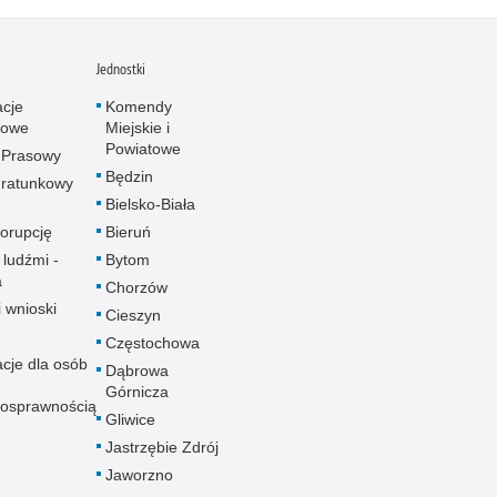
Jednostki
acje
Komendy
towe
Miejskie i
Powiatowe
 Prasowy
Będzin
ratunkowy
Bielsko-Biała
korupcję
Bieruń
 ludźmi -
Bytom
a
Chorzów
i wnioski
Cieszyn
Częstochowa
acje dla osób
Dąbrowa
Górnicza
nosprawnością
Gliwice
Jastrzębie Zdrój
Jaworzno