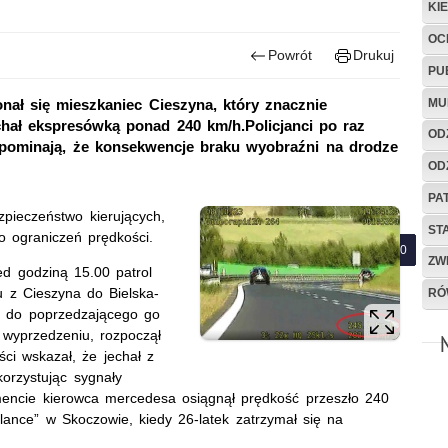
KI
OC
Powrót
Drukuj
PU
MU
onał się mieszkaniec Cieszyna, który znacznie
chał ekspresówką ponad 240 km/h.Policjanci po raz
OD
zypominają, że konsekwencje braku wyobraźni na drodze
OD
PA
pieczeństwo kierujących,
ST
o ograniczeń prędkości.
ZW
ed godziną 15.00 patrol
 z Cieszyna do Bielska-
RÓ
się do poprzedzającego go
 wyprzedzeniu, rozpoczął
ści wskazał,
ż
e jechał z
orzystując sygnały
ie kierowca mercedesa osiągnął prędkość przeszło 240
iślance” w Skoczowie, kiedy 26-latek zatrzymał się na