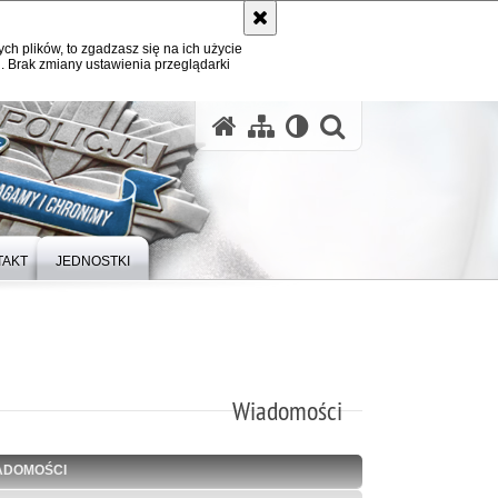
ych plików, to zgadzasz się na ich użycie
. Brak zmiany ustawienia przeglądarki
otwórz wysz
TAKT
JEDNOSTKI
Wiadomości
ADOMOŚCI