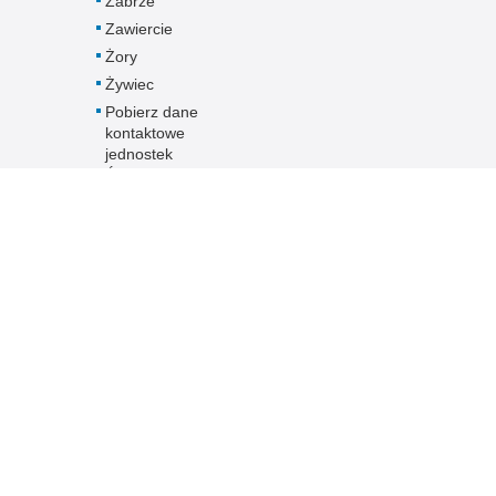
Zabrze
Zawiercie
Żory
Żywiec
Pobierz dane
kontaktowe
jednostek
Śląskiej Policji -
plik XLS
Inne wersje portalu
ateriał
poradnik interesanta
ka.
wersja tekstowa
ami