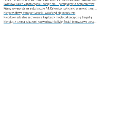
Światowy Dzień Zapobiegania Utonięciom – pamiętajmy o bezpieczeństwie nad wodą
Pijany rowerzysta na autostradzie A4. Katowiccy policjanci przerwali skrajnie niebezpieczną jazdę
Nieprawidłowy transport ładunku zakończył się mandatem
Nieodpowiedzialne zachowanie kajakarzy mogło zakończyć się tragedią
Kierując z trzema zakazami spowodował kolizję. Został tymczasowo aresztowany