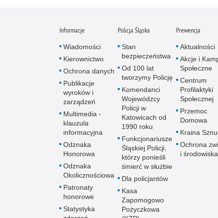
Informacje
Policja Śląska
Prewencja
Wiadomości
Stan
Aktualności
bezpieczeństwa
Kierownictwo
Akcje i Kam
Od 100 lat
Społeczne
Ochrona danych
tworzymy Policję
Centrum
Publikacje
Komendanci
Profilaktyki
wyroków i
Wojewódzcy
Społecznej
zarządzeń
Policji w
Przemoc
Multimedia -
Katowicach od
Domowa
klauzula
1990 roku
informacyjna
Kraina Szn
Funkcjonariusze
Odznaka
Ochrona zwi
Śląskiej Policji,
Honorowa
i środowiska
którzy ponieśli
Odznaka
śmierć w służbie
Okolicznościowa
Dla policjantów
Patronaty
Kasa
honorowe
Zapomogowo
Statystyka
Pożyczkowa
zdarzeń