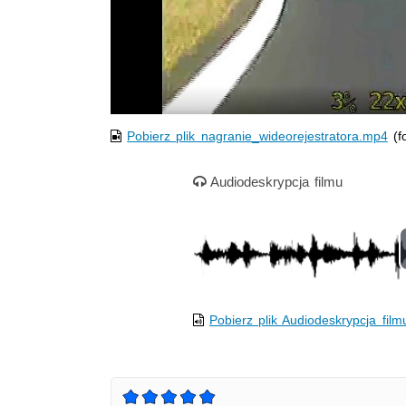
Pobierz plik nagranie_wideorejestratora.mp4
(f
Nagranie audio
Audiodeskrypcja filmu
Pobierz plik Audiodeskrypcja film