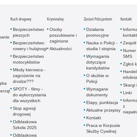
Ruch drogowy
Kryminalny
Zostań Policjantem
Kontakt
Bezpieczeństwo
Osoby
Działania
Inform
pieszych
poszukiwane i
promocyjne
kontak
panie
zaginione
Bezpieczeństwo:
Nauka o Policji -
Zespół
rowery i hulajnogi
Aktualności
studia I stopnia
Numer 
Bezpieczeństwo
Wymagania
SMS
motocyklistów
dotyczące
Zgłoś 
kandydatów
Młody kierowca -
Handel
zagrożenie na
O służbie w
infolini
drodze???
Policji
upka
Skargi 
SPOTY - filmy -
Wymagane
erząt
Linki
do wykorzystania
dokumenty
Inform
dla wszystkich
Etapy, punktacja
z
Stop agresji
Aktualne przepisy
niepeł
drogowej
Kontakt
Odblaskowa
Praca w Korpusie
Szkoła 2025
Służby Cywilnej
Odblaskowa