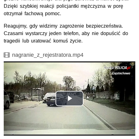
Dzięki szybkiej reakcji policjantki mężczyzna w porę
otrzymał fachową pomoc.
Reagujmy, gdy widzimy zagrożenie bezpieczeństwa.
Czasami wystarczy jeden telefon, aby nie dopuścić do
tragedii lub uratować komuś życie.
Film
nagranie_z_rejestratora.mp4
Odtwórz
wideo