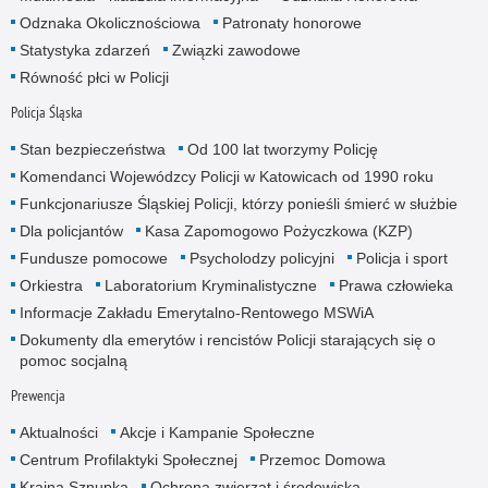
Odznaka Okolicznościowa
Patronaty honorowe
Statystyka zdarzeń
Związki zawodowe
Równość płci w Policji
Policja Śląska
Stan bezpieczeństwa
Od 100 lat tworzymy Policję
Komendanci Wojewódzcy Policji w Katowicach od 1990 roku
Funkcjonariusze Śląskiej Policji, którzy ponieśli śmierć w służbie
Dla policjantów
Kasa Zapomogowo Pożyczkowa (KZP)
Fundusze pomocowe
Psycholodzy policyjni
Policja i sport
Orkiestra
Laboratorium Kryminalistyczne
Prawa człowieka
Informacje Zakładu Emerytalno-Rentowego MSWiA
Dokumenty dla emerytów i rencistów Policji starających się o
pomoc socjalną
Prewencja
Aktualności
Akcje i Kampanie Społeczne
Centrum Profilaktyki Społecznej
Przemoc Domowa
Kraina Sznupka
Ochrona zwierząt i środowiska