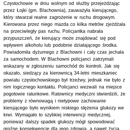
Częstochowie w dniu wolnym od służby przejeżdżając
przez Łojki (
gm.
Blachownia), zauważyła kierującego,
który stwarzał realne zagrożenie w ruchu drogowym.
Kierowana przez niego mazda co kilka metrów zjeżdżała
na przeciwległy pas ruchu. Policjantka nabrała
przypuszczeń, że kierujący może znajdować się pod
wpływem alkoholu lub podobnie działającego środka.
Powiadomiła dyżurnego z Blachowni i cały czas jechała
za samochodem. W Blachowni policjanci zatrzymali
wskazany w zgłoszeniu samochód do kontroli. Jak się
okazało, siedzący za kierownicą 34-letni mieszkaniec
powiatu częstochowskiego był trzeźwy, jednak nie było z
nim logicznego kontaktu. Policjanci wezwali na miejsce
pogotowie ratunkowe. Ratownicy medyczni stwierdzili, że
problemy z równowagą i nietypowe zachowanie
kierującego było wynikiem niskiego stężenia glukozy we
krwi. Wymagało to szybkiej interwencji medycznej,
ponieważ dalszy spadek glukozy mógł spowodować
groźne konsekwencje dla jego zdrowia, a nawet życia.