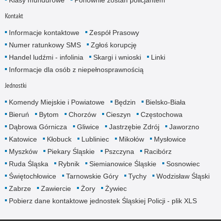
Kontakt
Informacje kontaktowe
Zespół Prasowy
Numer ratunkowy SMS
Zgłoś korupcję
Handel ludźmi - infolinia
Skargi i wnioski
Linki
Informacje dla osób z niepełnosprawnością
Jednostki
Komendy Miejskie i Powiatowe
Będzin
Bielsko-Biała
Bieruń
Bytom
Chorzów
Cieszyn
Częstochowa
Dąbrowa Górnicza
Gliwice
Jastrzębie Zdrój
Jaworzno
Katowice
Kłobuck
Lubliniec
Mikołów
Mysłowice
Myszków
Piekary Śląskie
Pszczyna
Racibórz
Ruda Śląska
Rybnik
Siemianowice Śląskie
Sosnowiec
Świętochłowice
Tarnowskie Góry
Tychy
Wodzisław Śląski
Zabrze
Zawiercie
Żory
Żywiec
Pobierz dane kontaktowe jednostek Śląskiej Policji - plik XLS