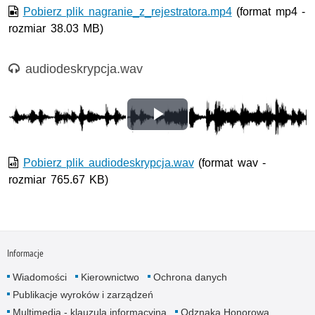
Pobierz plik nagranie_z_rejestratora.mp4
(format mp4 -
rozmiar 38.03 MB)
Nagranie audio
audiodeskrypcja.wav
Odtwórz
wideo
Pobierz plik audiodeskrypcja.wav
(format wav -
rozmiar 765.67 KB)
Informacje
Wiadomości
Kierownictwo
Ochrona danych
Publikacje wyroków i zarządzeń
Multimedia - klauzula informacyjna
Odznaka Honorowa