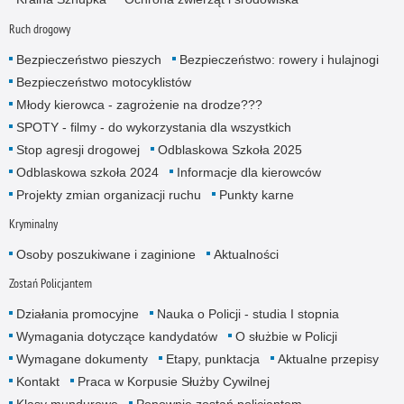
Ruch drogowy
Bezpieczeństwo pieszych
Bezpieczeństwo: rowery i hulajnogi
Bezpieczeństwo motocyklistów
Młody kierowca - zagrożenie na drodze???
SPOTY - filmy - do wykorzystania dla wszystkich
Stop agresji drogowej
Odblaskowa Szkoła 2025
Odblaskowa szkoła 2024
Informacje dla kierowców
Projekty zmian organizacji ruchu
Punkty karne
Kryminalny
Osoby poszukiwane i zaginione
Aktualności
Zostań Policjantem
Działania promocyjne
Nauka o Policji - studia I stopnia
Wymagania dotyczące kandydatów
O służbie w Policji
Wymagane dokumenty
Etapy, punktacja
Aktualne przepisy
Kontakt
Praca w Korpusie Służby Cywilnej
Klasy mundurowe
Ponownie zostań policjantem