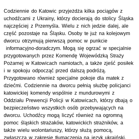
Codziennie do Katowic przyjeżdża kilka pociągów z
uchodźcami z Ukrainy, którzy docierają do stolicy Śląska
najczęściej z Przemyśla. Wielu z nich jedzie dalej, ale
część pozostaje na Śląsku. Osoby te już na kolejowym
dworcu otrzymują pierwszą pomoc w punkcie
informacyjno-doradczym. Mogą się ogrzać w specjalnie
przygotowanych przez Komendę Wojewódzką Straży
Pożarnej w Katowicach namiotach, a także zjeść posiłek
i w spokoju odpocząć przed dalszą podróżą.
Przygotowano również specjalne pokoje dla matek z
dziećmi. Codziennie na dworcu pełnią służbę policjanci
katowickiej komendy wspólnie z mundurowymi z
Oddziału Prewencji Policji w Katowicach, którzy dbają o
bezpieczeństwo wszystkich osób przebywających na
dworcu. Uchodźcy mogą liczyć również na ogromną
pomoc śląskich strażaków, katowickich strażników, a
także wielu wolontariuszy, którzy służą pomocą,
zwłaszcza w zakresie tłumaczenia na język ukraiński.