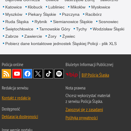
Katowice
Kłobuck
Lubliniec
Mikołów
Mysłowice
Myszków
Piekary Śląskie
Pszczyna
Racibórz
Ruda Śląska
Rybnik
Siemianowice Śląskie
Sosnowiec
Świętochłowice
Tarnowskie Góry
Tychy
Wodzisław Śląski
Zabrze
Zawiercie
Żory
Żywiec
Pobierz dane kontaktowe jednostek Śląskiej Policji - plik XLS
Policja online
Biuletyn Informacji Publicznej
BIP Policja Śląska
Redakcja serwisu
Nota prawna
Chcesz wykorzystać materiał
Kontakt z redakcją
z serwisu Policja Śląska.
Dostępność
Zapoznaj się z zasadami
Deklaracja dostępności
Polityka prywatności
Inne wersje portalu