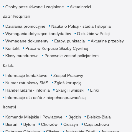
Osoby poszukiwane i zaginione
Aktualności
Zostań Policjantem
Działania promocyjne
Nauka o Policji - studia I stopnia
Wymagania dotyczące kandydatów
O służbie w Policji
Wymagane dokumenty
Etapy, punktacja
Aktualne przepisy
Kontakt
Praca w Korpusie Służby Cywilnej
Klasy mundurowe
Ponownie zostań policjantem
Kontakt
Informacje kontaktowe
Zespół Prasowy
Numer ratunkowy SMS
Zgłoś korupcję
Handel ludźmi - infolinia
Skargi i wnioski
Linki
Informacje dla osób z niepełnosprawnością
Jednostki
Komendy Miejskie i Powiatowe
Będzin
Bielsko-Biała
Bieruń
Bytom
Chorzów
Cieszyn
Częstochowa
Dąbrowa Górnicza
Gliwice
Jastrzębie Zdrój
Jaworzno