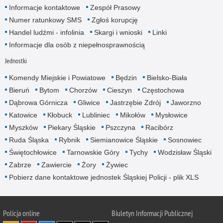
Informacje kontaktowe
Zespół Prasowy
Numer ratunkowy SMS
Zgłoś korupcję
Handel ludźmi - infolinia
Skargi i wnioski
Linki
Informacje dla osób z niepełnosprawnością
Jednostki
Komendy Miejskie i Powiatowe
Będzin
Bielsko-Biała
Bieruń
Bytom
Chorzów
Cieszyn
Częstochowa
Dąbrowa Górnicza
Gliwice
Jastrzębie Zdrój
Jaworzno
Katowice
Kłobuck
Lubliniec
Mikołów
Mysłowice
Myszków
Piekary Śląskie
Pszczyna
Racibórz
Ruda Śląska
Rybnik
Siemianowice Śląskie
Sosnowiec
Świętochłowice
Tarnowskie Góry
Tychy
Wodzisław Śląski
Zabrze
Zawiercie
Żory
Żywiec
Pobierz dane kontaktowe jednostek Śląskiej Policji - plik XLS
Policja online
Biuletyn Informacji Publicznej