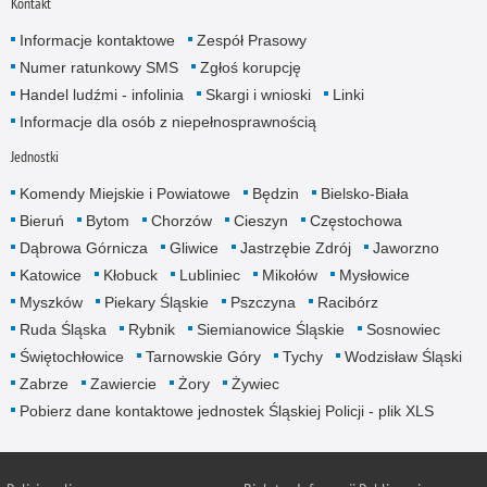
Kontakt
Informacje kontaktowe
Zespół Prasowy
Numer ratunkowy SMS
Zgłoś korupcję
Handel ludźmi - infolinia
Skargi i wnioski
Linki
Informacje dla osób z niepełnosprawnością
Jednostki
Komendy Miejskie i Powiatowe
Będzin
Bielsko-Biała
Bieruń
Bytom
Chorzów
Cieszyn
Częstochowa
Dąbrowa Górnicza
Gliwice
Jastrzębie Zdrój
Jaworzno
Katowice
Kłobuck
Lubliniec
Mikołów
Mysłowice
Myszków
Piekary Śląskie
Pszczyna
Racibórz
Ruda Śląska
Rybnik
Siemianowice Śląskie
Sosnowiec
Świętochłowice
Tarnowskie Góry
Tychy
Wodzisław Śląski
Zabrze
Zawiercie
Żory
Żywiec
Pobierz dane kontaktowe jednostek Śląskiej Policji - plik XLS