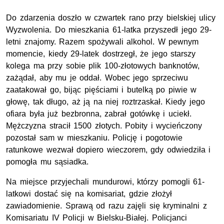
Do zdarzenia doszło w czwartek rano przy bielskiej ulicy
Wyzwolenia. Do mieszkania 61-latka przyszedł jego 29-
letni znajomy. Razem spożywali alkohol. W pewnym
momencie, kiedy 29-latek dostrzegł, że jego starszy
kolega ma przy sobie plik 100-złotowych banknotów,
zażądał, aby mu je oddał. Wobec jego sprzeciwu
zaatakował go, bijąc pięściami i butelką po piwie w
głowę, tak długo, aż ją na niej roztrzaskał. Kiedy jego
ofiara była już bezbronna, zabrał gotówkę i uciekł.
Mężczyzna stracił 1500 złotych. Pobity i wycieńczony
pozostał sam w mieszkaniu. Policję i pogotowie
ratunkowe wezwał dopiero wieczorem, gdy odwiedziła i
pomogła mu sąsiadka.
Na miejsce przyjechali mundurowi, którzy pomogli 61-
latkowi dostać się na komisariat, gdzie złożył
zawiadomienie. Sprawą od razu zajęli się kryminalni z
Komisariatu IV Policji w Bielsku-Białej. Policjanci