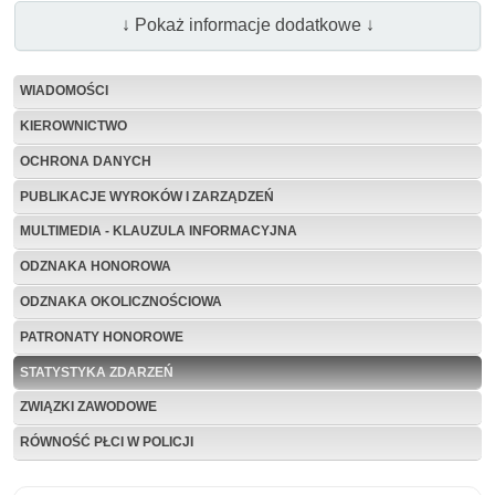
↓ Pokaż informacje dodatkowe ↓
WIADOMOŚCI
KIEROWNICTWO
OCHRONA DANYCH
PUBLIKACJE WYROKÓW I ZARZĄDZEŃ
MULTIMEDIA - KLAUZULA INFORMACYJNA
ODZNAKA HONOROWA
ODZNAKA OKOLICZNOŚCIOWA
PATRONATY HONOROWE
STATYSTYKA ZDARZEŃ
ZWIĄZKI ZAWODOWE
RÓWNOŚĆ PŁCI W POLICJI