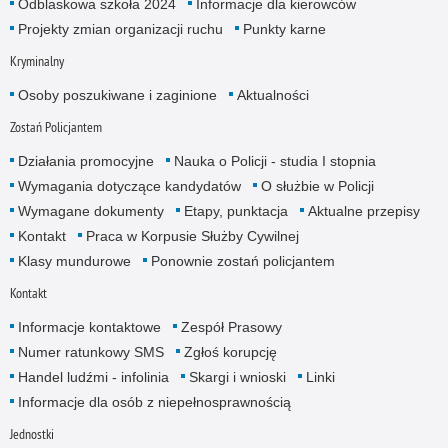
Odblaskowa szkoła 2024
Informacje dla kierowców
Projekty zmian organizacji ruchu
Punkty karne
Kryminalny
Osoby poszukiwane i zaginione
Aktualności
Zostań Policjantem
Działania promocyjne
Nauka o Policji - studia I stopnia
Wymagania dotyczące kandydatów
O służbie w Policji
Wymagane dokumenty
Etapy, punktacja
Aktualne przepisy
Kontakt
Praca w Korpusie Służby Cywilnej
Klasy mundurowe
Ponownie zostań policjantem
Kontakt
Informacje kontaktowe
Zespół Prasowy
Numer ratunkowy SMS
Zgłoś korupcję
Handel ludźmi - infolinia
Skargi i wnioski
Linki
Informacje dla osób z niepełnosprawnością
Jednostki