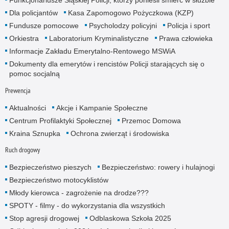
Funkcjonariusze Śląskiej Policji, którzy ponieśli śmierć w służbie
Dla policjantów
Kasa Zapomogowo Pożyczkowa (KZP)
Fundusze pomocowe
Psycholodzy policyjni
Policja i sport
Orkiestra
Laboratorium Kryminalistyczne
Prawa człowieka
Informacje Zakładu Emerytalno-Rentowego MSWiA
Dokumenty dla emerytów i rencistów Policji starających się o
pomoc socjalną
Prewencja
Aktualności
Akcje i Kampanie Społeczne
Centrum Profilaktyki Społecznej
Przemoc Domowa
Kraina Sznupka
Ochrona zwierząt i środowiska
Ruch drogowy
Bezpieczeństwo pieszych
Bezpieczeństwo: rowery i hulajnogi
Bezpieczeństwo motocyklistów
Młody kierowca - zagrożenie na drodze???
SPOTY - filmy - do wykorzystania dla wszystkich
Stop agresji drogowej
Odblaskowa Szkoła 2025