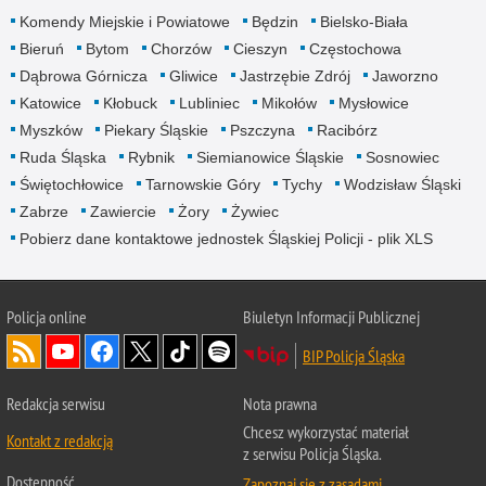
Komendy Miejskie i Powiatowe
Będzin
Bielsko-Biała
Bieruń
Bytom
Chorzów
Cieszyn
Częstochowa
Dąbrowa Górnicza
Gliwice
Jastrzębie Zdrój
Jaworzno
Katowice
Kłobuck
Lubliniec
Mikołów
Mysłowice
Myszków
Piekary Śląskie
Pszczyna
Racibórz
Ruda Śląska
Rybnik
Siemianowice Śląskie
Sosnowiec
Świętochłowice
Tarnowskie Góry
Tychy
Wodzisław Śląski
Zabrze
Zawiercie
Żory
Żywiec
Pobierz dane kontaktowe jednostek Śląskiej Policji - plik XLS
Policja online
Biuletyn Informacji Publicznej
BIP Policja Śląska
Redakcja serwisu
Nota prawna
Chcesz wykorzystać materiał
Kontakt z redakcją
z serwisu Policja Śląska.
Dostępność
Zapoznaj się z zasadami