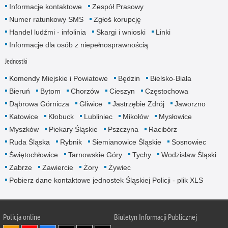
Informacje kontaktowe
Zespół Prasowy
Numer ratunkowy SMS
Zgłoś korupcję
Handel ludźmi - infolinia
Skargi i wnioski
Linki
Informacje dla osób z niepełnosprawnością
Jednostki
Komendy Miejskie i Powiatowe
Będzin
Bielsko-Biała
Bieruń
Bytom
Chorzów
Cieszyn
Częstochowa
Dąbrowa Górnicza
Gliwice
Jastrzębie Zdrój
Jaworzno
Katowice
Kłobuck
Lubliniec
Mikołów
Mysłowice
Myszków
Piekary Śląskie
Pszczyna
Racibórz
Ruda Śląska
Rybnik
Siemianowice Śląskie
Sosnowiec
Świętochłowice
Tarnowskie Góry
Tychy
Wodzisław Śląski
Zabrze
Zawiercie
Żory
Żywiec
Pobierz dane kontaktowe jednostek Śląskiej Policji - plik XLS
Policja online
Biuletyn Informacji Publicznej