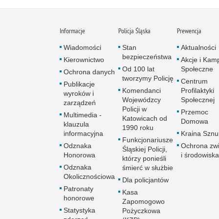
Informacje
Policja Śląska
Prewencja
Wiadomości
Stan
Aktualności
bezpieczeństwa
Kierownictwo
Akcje i Kam
Od 100 lat
Społeczne
Ochrona danych
tworzymy Policję
Centrum
Publikacje
Komendanci
Profilaktyki
wyroków i
Wojewódzcy
Społecznej
zarządzeń
Policji w
Przemoc
Multimedia -
Katowicach od
Domowa
klauzula
1990 roku
informacyjna
Kraina Szn
Funkcjonariusze
Odznaka
Ochrona zwi
Śląskiej Policji,
Honorowa
i środowiska
którzy ponieśli
Odznaka
śmierć w służbie
Okolicznościowa
Dla policjantów
Patronaty
Kasa
honorowe
Zapomogowo
Statystyka
Pożyczkowa