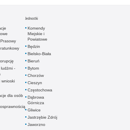
Jednostki
acje
Komendy
towe
Miejskie i
Powiatowe
 Prasowy
Będzin
ratunkowy
Bielsko-Biała
korupcję
Bieruń
 ludźmi -
Bytom
a
Chorzów
i wnioski
Cieszyn
Częstochowa
acje dla osób
Dąbrowa
Górnicza
nosprawnością
Gliwice
Jastrzębie Zdrój
Jaworzno