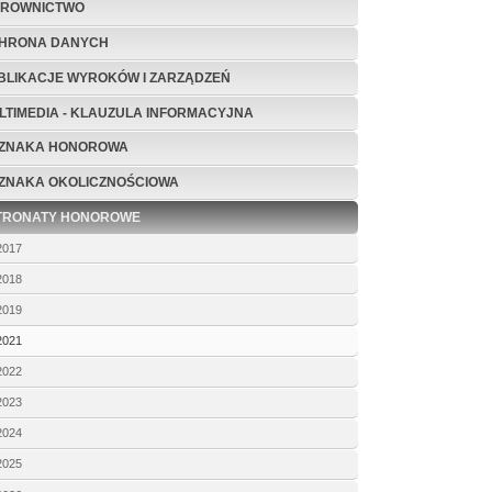
EROWNICTWO
HRONA DANYCH
BLIKACJE WYROKÓW I ZARZĄDZEŃ
LTIMEDIA - KLAUZULA INFORMACYJNA
ZNAKA HONOROWA
ZNAKA OKOLICZNOŚCIOWA
TRONATY HONOROWE
2017
2018
2019
2021
2022
2023
2024
2025