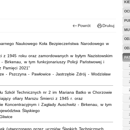
KI
OC
PU
Powrót
Drukuj
MU
OD
inarnego Naukowego Koła Bezpieczeństwa Narodowego w
OD
erci z 1945 roku oraz zamordowanych w byłym Nazistowskim
PA
- Birkenau, w tym funkcjonariuszy Policji Państwowej i
z Pamięci 2021"
ze - Pszczyna - Pawłowice - Jastrzębie Zdrój - Wodzisław
łu Szkół Technicznych nr 2 im Mariana Batko w Chorzowie
iający ofiary Marszu Śmierci z 1945 r. oraz
e Koncentracyjnym i Zagłady
Auschwitz - Birkena
u, w tym
Województwa Śląskiego
Gliwice
ek
(utworzonego przez uczniów Śląskich Technicznych