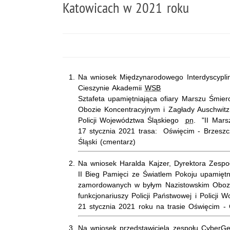
Katowicach w 2021 roku
Na wniosek Międzynarodowego Interdyscypl
Cieszynie Akademii
WSB
Sztafeta upamiętniająca ofiary Marszu Śmi
Obozie Koncentracyjnym i Zagłady Auschwitz 
Policji Województwa Śląskiego
pn
. "II Mars
17 stycznia 2021 trasa: Oświęcim - Brzeszc
Śląski (cmentarz)
Na wniosek Haralda Kajzer, Dyrektora Zespo
II Bieg Pamięci ze Światlem Pokoju upamiętn
zamordowanych w byłym Nazistowskim Obozi
funkcjonariuszy Policji Państwowej i Policji 
21 stycznia 2021 roku na trasie Oświęcim - 
Na wniosek przedstawiciela zespołu
CyberGe