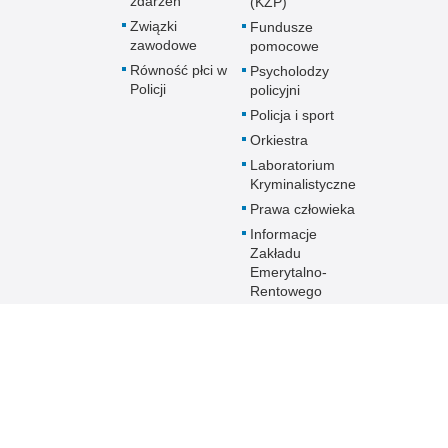
zdarzeń
(KZP)
Związki
Fundusze
zawodowe
pomocowe
Równość płci w
Psycholodzy
Policji
policyjni
Policja i sport
Orkiestra
Laboratorium
Kryminalistyczne
Prawa człowieka
Informacje
Zakładu
Emerytalno-
Rentowego
MSWiA
Dokumenty dla
emerytów i
rencistów Policji
starających się o
pomoc socjalną