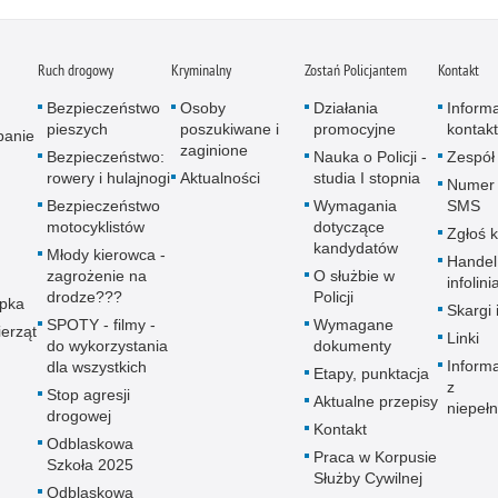
Ruch drogowy
Kryminalny
Zostań Policjantem
Kontakt
Bezpieczeństwo
Osoby
Działania
Inform
pieszych
poszukiwane i
promocyjne
kontak
panie
zaginione
Bezpieczeństwo:
Nauka o Policji -
Zespół
rowery i hulajnogi
Aktualności
studia I stopnia
Numer 
Bezpieczeństwo
Wymagania
SMS
motocyklistów
dotyczące
Zgłoś 
kandydatów
Młody kierowca -
Handel
zagrożenie na
O służbie w
infolini
drodze???
Policji
upka
Skargi 
SPOTY - filmy -
Wymagane
erząt
Linki
do wykorzystania
dokumenty
Inform
dla wszystkich
Etapy, punktacja
z
Stop agresji
Aktualne przepisy
niepeł
drogowej
Kontakt
Odblaskowa
Praca w Korpusie
Szkoła 2025
Służby Cywilnej
Odblaskowa