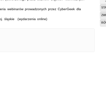
ST
- seria webinarów prowadzonych przez
CyberGeek
dla
ZW
j. śląskie (wydarzenia online)
RÓ