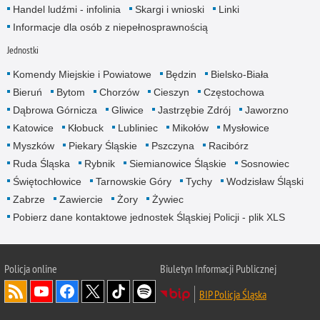
Handel ludźmi - infolinia
Skargi i wnioski
Linki
Informacje dla osób z niepełnosprawnością
Jednostki
Komendy Miejskie i Powiatowe
Będzin
Bielsko-Biała
Bieruń
Bytom
Chorzów
Cieszyn
Częstochowa
Dąbrowa Górnicza
Gliwice
Jastrzębie Zdrój
Jaworzno
Katowice
Kłobuck
Lubliniec
Mikołów
Mysłowice
Myszków
Piekary Śląskie
Pszczyna
Racibórz
Ruda Śląska
Rybnik
Siemianowice Śląskie
Sosnowiec
Świętochłowice
Tarnowskie Góry
Tychy
Wodzisław Śląski
Zabrze
Zawiercie
Żory
Żywiec
Pobierz dane kontaktowe jednostek Śląskiej Policji - plik XLS
Policja online
Biuletyn Informacji Publicznej
BIP Policja Śląska