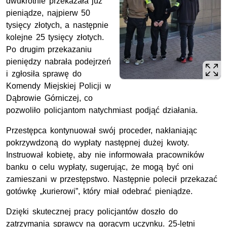
dwukrotnie przekazała już
pieniądze, najpierw 50
tysięcy złotych, a następnie
kolejne 25 tysięcy złotych.
Po drugim przekazaniu
pieniędzy nabrała podejrzeń
i zgłosiła sprawę do
Komendy Miejskiej Policji w
Dąbrowie Górniczej, co
pozwoliło policjantom natychmiast podjąć działania.
Przestępca kontynuował swój proceder, nakłaniając
pokrzywdzoną do wypłaty następnej dużej kwoty.
Instruował kobietę, aby nie informowała pracowników
banku o celu wypłaty, sugerując, że mogą być oni
zamieszani w przestępstwo. Następnie polecił przekazać
gotówkę „kurierowi”, który miał odebrać pieniądze.
Dzięki skutecznej pracy policjantów doszło do
zatrzymania sprawcy na gorącym uczynku. 25-letni